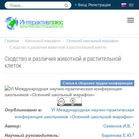
Вход
Регистрация
inc
ра
Главная
Школьный марафон
Осенний школьный марафон
Сходство и различия животной и растительной клеток
Сходство и различия животной и растительной
клеток
Статья в сборнике трудов конференции
Опубликовано в:
VI Международная научно-практическая
конференция школьников «Осенний школьный марафон»
1
Автор:
Семенов И.В.
2
Научный руководитель:
Баринова Е.Ю.