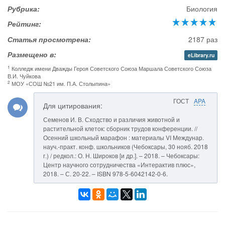
Рубрика:
Биология
Рейтинг:
Статья просмотрена:
2187 раз
Размещено в:
eLibrary.ru
1
Колледж имени Дважды Героя Советского Союза Маршала Советского Союза
В.И. Чуйкова
2
МОУ «СОШ №21 им. П.А. Столыпина»
ГОСТ
APA
Для цитирования:
Семенов И. В. Сходство и различия животной и
растительной клеток: сборник трудов конференции. //
Осенний школьный марафон : материалы VI Междунар.
науч.-практ. конф. школьников (Чебоксары, 30 нояб. 2018
г.) / редкол.: О. Н. Широков [и др.]. – 2018. – Чебоксары:
Центр научного сотрудничества «Интерактив плюс»,
2018. – С. 20-22. – ISBN 978-5-6042142-0-6.