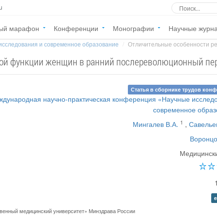
u
ый марафон
Конференции
Монографии
Научные журн
исследования и современное образование
Отличительные особенности реп
ной функции женщин в ранний послереволюционный пе
Статья в сборнике трудов кон
ждународная научно-практическая конференция «Научные исслед
современное образ
1
Мингалев В.А.
,
Савелье
Воронцо
Медицински
e
венный медицинский университет» Минздрава России