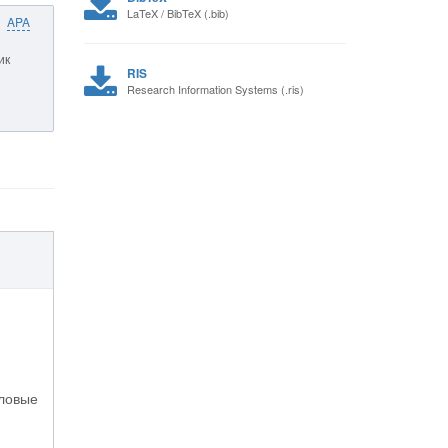
LaTeX / BibTeX (.bib)
APA
ик
RIS
Research Information Systems (.ris)
оловые