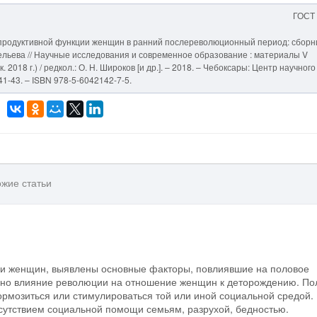
ГОСТ
епродуктивной функции женщин в ранний послереволюционный период: сборн
авельева // Научные исследования и современное образование : материалы V
 2018 г.) / редкол.: О. Н. Широков [и др.]. – 2018. – Чебоксары: Центр научного
41-43. – ISBN 978-5-6042142-7-5.
жие статьи
ии женщин, выявлены основные факторы, повлиявшие на половое
лено влияние революции на отношение женщин к деторождению. П
ормозиться или стимулироваться той или иной социальной средой.
утствием социальной помощи семьям, разрухой, бедностью.