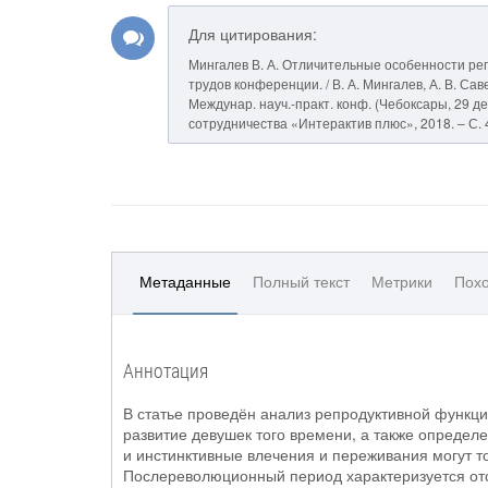
Для цитирования:
Мингалев В. А. Отличительные особенности р
трудов конференции. / В. А. Мингалев, А. В. С
Междунар. науч.-практ. конф. (Чебоксары, 29 дек.
сотрудничества «Интерактив плюс», 2018. – С. 
Метаданные
Полный текст
Метрики
Похо
Аннотация
В статье проведён анализ репродуктивной функц
развитие девушек того времени, а также опреде
и инстинктивные влечения и переживания могут т
Послереволюционный период характеризуется отс