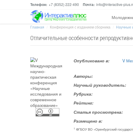
Телефон:
+7 (8352) 222-490
Почта:
info@interactive-plus.r
Молодежн
Главная
Конференция с изданием сборника
Научные 
Отличительные особенности репродуктив
Опубликовано в:
V Ме
Авторы:
Научный руководитель:
Рубрика:
Рейтинг:
Статья просмотрена:
Размещено в:
1
ФГБОУ ВО «Оренбургский государст