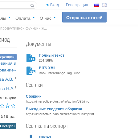
Вход
Регистрация
Отправка статей
алы
Оплата
О нас
родуктивной функции ж...
риод
Документы
Полный текст
ференции
201.56Kb
ования и
BITS XML
ование»
Book Interchange Tag Suite
1
ва А.В.
Ссылки
1
ва Н.А.
Сборник
е науки
https://interactive-plus.ru/ru/action/595/info
Выходные сведения сборника
https://interactive-plus.ru/ru/action/595/imprint
1519 раз
Ссылка на экспорт
Library.ru
BibTeX