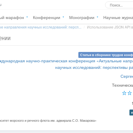
u
ый марафон
Конференции
Монографии
Научные журн
е направления научных исследований: персп...
Использование JSON API в
жении
Статья в сборнике трудов кон
ждународная научно-практическая конференция «Актуальные нап
научных исследований: перспективы р
Серге
Техническ
e
итет морского и речного флота им. адмирала С.О. Макарова»