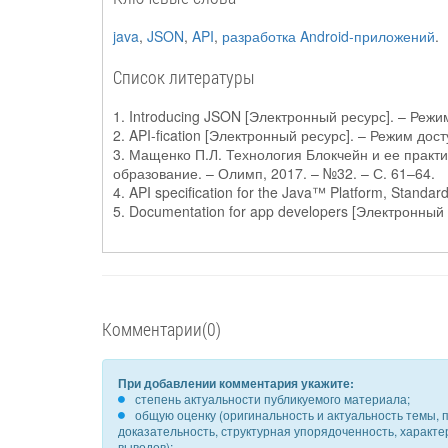
java
,
JSON
,
API
,
разработка Android-приложений
.
Список литературы
1. Introducing JSON [Электронный ресурс]. – Режим 
2. API-fication [Электронный ресурс]. – Режим дос
3. Мащенко П.Л. Технология Блокчейн и ее практи
образование. – Олимп, 2017. – №32. – С. 61–64.
4. API specification for the Java™ Platform, Standa
5. Documentation for app developers [Электронный р
Комментарии(0)
При добавлении комментария укажите:
степень актуальности публикуемого материала;
общую оценку (оригинальность и актуальность темы, п
доказательность, структурная упорядоченность, характ
выводов);