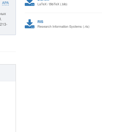
APA
LaTeX / BibTeX (.bib)
чных
Н.
RIS
3213-
Research Information Systems (.ris)