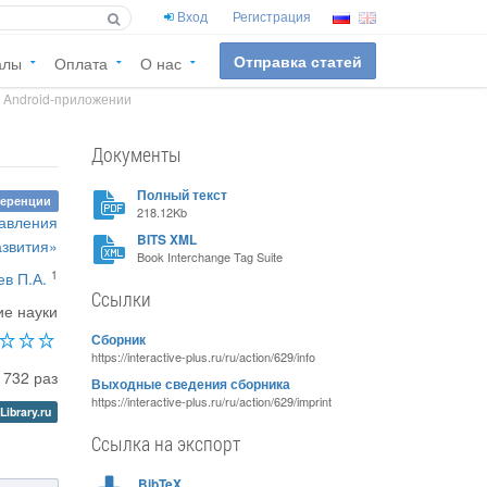
Вход
Регистрация
Отправка статей
алы
Оплата
О нас
 Android-приложении
Документы
Полный текст
ференции
218.12Kb
равления
BITS XML
азвития»
Book Interchange Tag Suite
1
ев П.А.
Ссылки
ие науки
Сборник
https://interactive-plus.ru/ru/action/629/info
1732 раз
Выходные сведения сборника
https://interactive-plus.ru/ru/action/629/imprint
Library.ru
Ссылка на экспорт
BibTeX