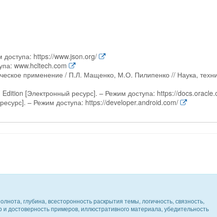
доступа: https://www.json.org/
тупа: www.hcltech.com
ческое применение / П.Л. Мащенко, М.О. Пилипенко // Наука, техни
rd Edition [Электронный ресурс]. – Режим доступа: https://docs.oracle
есурс]. – Режим доступа: https://developer.android.com/
олнота, глубина, всесторонность раскрытия темы, логичность, связность,
ер и достоверность примеров, иллюстративного материала, убедительность