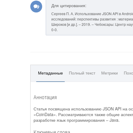
Для цитирования:
Сергеев П. А. Использование JSON API в Andro
исследований: перспективы развития : материалы
Широков [и др.]. – 2019. – Чебоксары: Центр на
0-0.
Метаданные
Полный текст
Метрики
Похо
Аннотация
Статья посвящена использованию JSON API на ос
«CoinData». Рассматриваются также общие аспек
разработке язык программирования – Java.
Ключевые слова