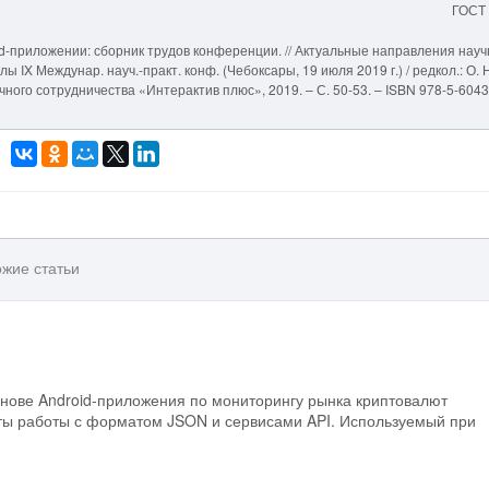
ГОСТ
id-приложении: сборник трудов конференции. // Актуальные направления нау
 IX Междунар. науч.-практ. конф. (Чебоксары, 19 июля 2019 г.) / редкол.: О. 
учного сотрудничества «Интерактив плюс», 2019. – С. 50-53. – ISBN 978-5-604
жие статьи
нове Android-приложения по мониторингу рынка криптовалют
ты работы с форматом JSON и сервисами API. Используемый при