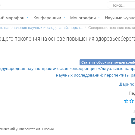
u
ый марафон
Конференции
Монографии
Научные журн
е направления научных исследований: персп...
Совершенствование воспит
ющего поколения на основе повышения здоровьесбере
Статья в сборнике трудов кон
ждународная научно-практическая конференция «Актуальные нап
научных исследований: перспективы р
Шарипов
Пе
e
огический университет им. Низами