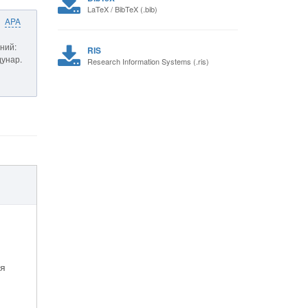
LaTeX / BibTeX (.bib)
APA
ний:
RIS
дунар.
Research Information Systems (.ris)
ия