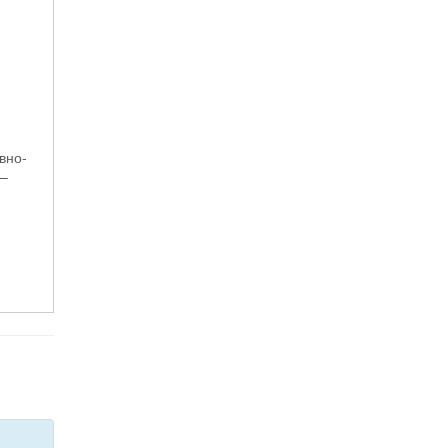
вно-
 –