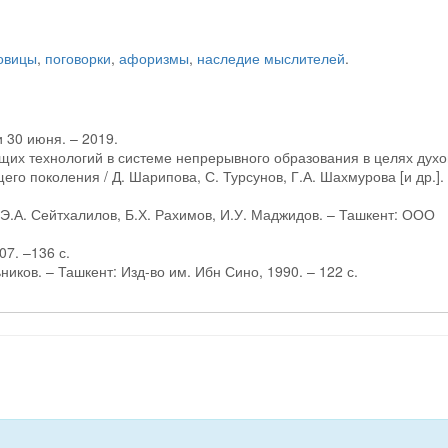
овицы
,
поговорки
,
афоризмы
,
наследие мыслителей
.
 30 июня. – 2019.
щих технологий в системе непрерывного образования в целях духо
го поколения / Д. Шарипова, С. Турсунов, Г.А. Шахмурова [и др.].
. Э.А. Сейтхалилов, Б.Х. Рахимов, И.У. Маджидов. – Ташкент: ООО
7. –136 с.
иков. – Ташкент: Изд-во им. Ибн Сино, 1990. – 122 с.