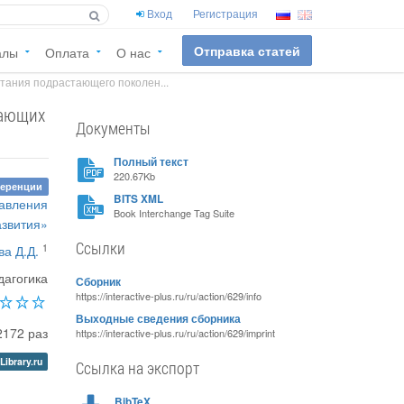
Вход
Регистрация
Отправка статей
алы
Оплата
О нас
ания подрастающего поколен...
гающих
Документы
Полный текст
220.67Kb
ференции
BITS XML
равления
Book Interchange Tag Suite
азвития»
Ссылки
1
а Д.Д.
дагогика
Сборник
https://interactive-plus.ru/ru/action/629/info
Выходные сведения сборника
2172 раз
https://interactive-plus.ru/ru/action/629/imprint
Library.ru
Ссылка на экспорт
BibTeX