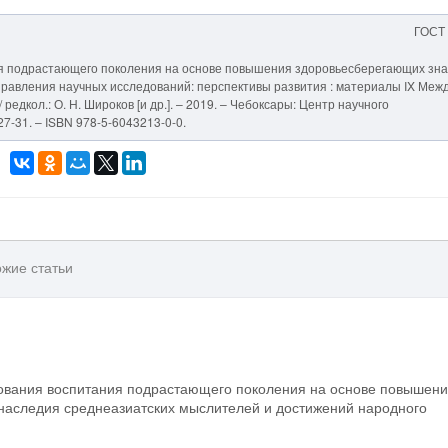
ГОСТ
я подрастающего поколения на основе повышения здоровьесберегающих зна
правления научных исследований: перспективы развития : материалы IX Меж
/ редкол.: О. Н. Широков [и др.]. – 2019. – Чебоксары: Центр научного
27-31. – ISBN 978-5-6043213-0-0.
жие статьи
вования воспитания подрастающего поколения на основе повышен
наследия среднеазиатских мыслителей и достижений народного