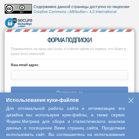
Содержимое данной страницы доступно по лицензии
Creative Commons «Attribution» 4.0 International
ФОРМА ПОДПИСКИ
Подпишитесь на нашу рассылку и станьте одним из первых, кто будет в
курсе всех новостей!
Ваш email адрес
Подписаться
Использование куки-файлов
Для оптимальной работы сайта и оптимизации его
дизайна мы используем куки-файлы, а также сервис
Яндекс.Метрика для сбора и статистического анализа
Copyright © 2013-2026 Центр научного сотрудничества «Интерактив
данных о посещении Вами страниц сайта. Продолжая
плюс»
использовать сайт, Вы соглашаетесь на использование