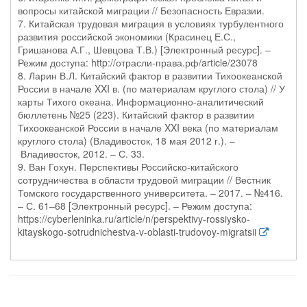
вопросы китайской миграции // Безопасность Евразии.
7. Китайская трудовая миграция в условиях турбулентного
развития российской экономики (Красинец Е.С.,
Гришанова А.Г., Шевцова Т.В.) [Электронный ресурс]. –
Режим доступа: http://отрасли-права.рф/article/23078
8. Ларин В.Л. Китайский фактор в развитии Тихоокеанской
России в начале XXI в. (по материалам круглого стола) // У
карты Тихого океана. Информационно-аналитический
бюллетень №25 (223). Китайский фактор в развитии
Тихоокеанской России в начале XXI века (по материалам
круглого стола) (Владивосток, 18 мая 2012 г.). –
Владивосток, 2012. – С. 33.
9. Ван Гохун. Перспективы Российско-китайского
сотрудничества в области трудовой миграции // Вестник
Томского государственного университета. – 2017. – №416.
– С. 61–68 [Электронный ресурс]. – Режим доступа:
https://cyberleninka.ru/article/n/perspektivy-rossiysko-
kitayskogo-sotrudnichestva-v-oblasti-trudovoy-migratsii