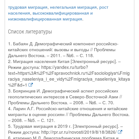
трудовая миграция
,
нелегальная миграция
,
рост
населения
,
высококвалифицированная и
низкоквалифицированная миграция
.
Список литературы
1. Бабаян Д. Демографический компонент российско-
китайских отношений: вызовы и выгоды // Проблемы
Дальнего Востока. – 2011. – №6. – С. 118.
2. Миграция населения Китая [Электронный ресурс]. –
Режим доступа: https://yandex.ru/turbo?
text=https%3A%2F%2Fspravochnick.ru%2Fsociologiya%Fmig
raciya_naseleniya_i_ee_vidy%2Fmigraciya_naseleniya_kitaya
%2F&d=1
3. Бояринцев И. Демографический аспект российских
геополитических интересов в Северо-Восточной Азии //
Проблемы Дальнего Востока. – 2008. – №6. – С. 70.
4. Ларин А.Г. Российско-китайские отношения и китайские
мигранты в оценке россиян // Проблемы Дальнего Востока.
– 2008. – №5. – С. 121.
5. Трудовая миграция в 2019 г. [Электронный ресурс]. –
Режим доступа: http://rpr.ur.ru/novosti/2019/8/18/3826/
6. итаренко М.Л. Демографическая проблема Китая и