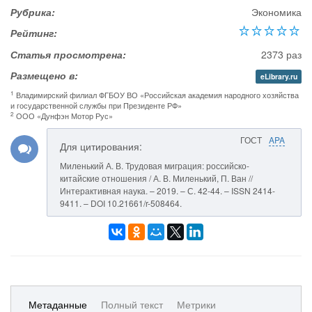
Рубрика:
Экономика
Рейтинг:
Статья просмотрена:
2373 раз
Размещено в:
eLibrary.ru
1
Владимирский филиал ФГБОУ ВО «Российская академия народного хозяйства
и государственной службы при Президенте РФ»
2
ООО «Дунфэн Мотор Рус»
ГОСТ
APA
Для цитирования:
Миленький А. В. Трудовая миграция: российско-
китайские отношения / А. В. Миленький, П. Ван //
Интерактивная наука. – 2019. – С. 42-44. – ISSN 2414-
9411. – DOI 10.21661/r-508464.
Метаданные
Полный текст
Метрики