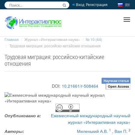
Вход
Регистрация
inc
ра
Главная
Журнал «Интерактивная наука»
№ 10 (44)
Трудовая миграция: российско-китайские отношения
Трудовая миграция: российско-китайские
отношения
Научная статья
DOI:
10.21661/r-508464
Open Access
Опубликовано в:
Ежемесячный международный научный
журнал «Интерактивная наука»
1
2
Авторы:
Миленький А.В.
,
Ван П.