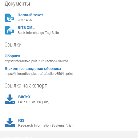
Документы
Полный текст
235.14Kb
BITS XML
Book Interchange Tag Suite
Ссылки
Сборник
https://interactive-plus.ru/ru/action/656/info
Выходные сведения сборника
https://interactive-plus.ru/ru/action/656/imprint
Ссылка на экспорт
BibTeX
LaTeX / BibTeX (.bib)
RIS
Research Information Systems (.ris)