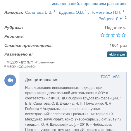
исследований: перспективы развития»
1
1
1
Авторы:
Салатова Е.В.
,
Дудкина О.В.
,
Помеляйко Н.П.
,
2
Робцева Л.Н.
Рубрика:
Педагогика
Рейтинг:
Статья просмотрена:
1601 раз
Размещено в:
eLibrary.ru
1
МБДОУ «Д/С №71 «Почемучка»
2
МБОУ «СОШ №30»
ГОСТ
APA
Для цитирования:
Использование инновационных подходов при
организации двигательной деятельности в ДОУ в
соответствии с ФГОС ДО: сборник трудов конференции. /
Е. В. Салатова, О. В. Дудкина, Н. П. Помеляйко, Л. Н.
Робцева // Актуальные направления научных
исследований: перспективы развития : материалы X
Междунар. науч.-практ. конф. (Чебоксары, 25 окт. 2019 г.)
/ редкол.: О. Н. Широков [и др.]. – 2019. – Чебоксары:
Центр научного сотрудничества «Интерактив плюс»,