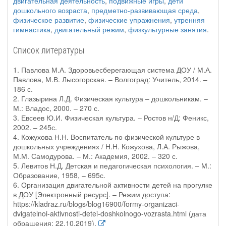
двигательная деятельность
,
подвижные игры
,
дети
дошкольного возраста
,
предметно-развивающая среда
,
физическое развитие
,
физические упражнения
,
утренняя
гимнастика
,
двигательный режим
,
физкультурные занятия
.
Список литературы
1. Павлова М.А. Здоровьесберегающая система ДОУ / М.А.
Павлова, М.В. Лысогорская. – Волгоград: Учитель, 2014. –
186 с.
2. Глазырина Л.Д. Физическая культура – дошкольникам. –
М.: Владос, 2000. – 270 с.
3. Евсеев Ю.И. Физическая культура. – Ростов н/Д: Феникс,
2002. – 245с.
4. Кожухова Н.Н. Воспитатель по физической культуре в
дошкольных учреждениях / Н.Н. Кожухова, Л.А. Рыжова,
М.М. Самодурова. – М.: Академия, 2002. – 320 с.
5. Левитов Н.Д. Детская и педагогическая психология. – М.:
Образование, 1958, – 695с.
6. Организация двигательной активности детей на прогулке
в ДОУ [Электронный ресурс]. – Режим доступа:
https://kladraz.ru/blogs/blog16900/formy-organizaci-
dvigatelnoi-aktivnosti-detei-doshkolnogo-vozrasta.html (дата
обращения: 22.10.2019).