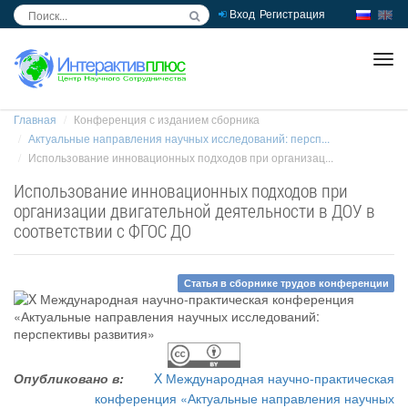
Вход
Регистрация
inc
ра
Главная
Конференция с изданием сборника
Актуальные направления научных исследований: персп...
Использование инновационных подходов при организац...
Использование инновационных подходов при
организации двигательной деятельности в ДОУ в
соответствии с ФГОС ДО
Статья в сборнике трудов конференции
Опубликовано в:
X Международная научно-практическая
конференция «Актуальные направления научных