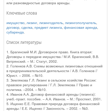
или разновидностью договора аренды.
Ключевые слова
имущество
,
лизинг
,
лизингодатель
,
лизингополучатель
,
договор
,
сделка
,
предмет лизинга
,
финансовая аренда
,
субаренда
.
Список литературы
1. Брагинский М.И. Договорное право. Книга вторая:
Договоры о передаче имущества / М.И. Брагинский, В.В.
Витрянский. – М.: Статут, 2002.
2. Голенков А.В. Схемы возможных лизинговых отношений
в предпринимательской деятельности / А.В. Голенков //
Юрист. – 2006. – №10.
3. Землякова Г.Л. Лизинг в сельском хозяйстве России:
правовое регулирование / Г.Л. Землякова // Право и
политика. –2004. – №10.
4. Иванов А.А. Договор финансовой аренды (лизинга):
учеб.-практ. пособие. – А.А. Иванов. – М.: Проспект, 2001.
5. Ищенко Е.Е. Правовая природа договора финансовой
аренды / Е.Е. Ищенко // Законность. – 2002. – №3.