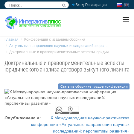
Вход
Регистрация
inc
ра
Главная
Конференция с изданием сборника
Актуальные направления научных исследований: персп...
Доктринальные и правоприменительные аспекты юридич...
Доктринальные и правоприменительные аспекты
юридического анализа договора выкупного лизинга
Статья в сборнике трудов конференции
Опубликовано в:
X Международная научно-практическая
конференция «Актуальные направления научных
исследований: перспективы развития»