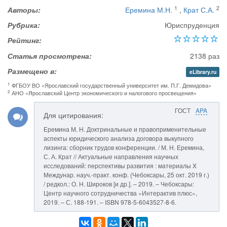
1
2
Авторы:
Еремина М.Н.
,
Крат С.А.
Рубрика:
Юриспруденция
Рейтинг:
Статья просмотрена:
2138 раз
Размещено в:
eLibrary.ru
1
ФГБОУ ВО «Ярославский государственный университет им. П.Г. Демидова»
2
АНО «Ярославский Центр экономического и налогового просвещения»
ГОСТ
APA
Для цитирования:
Еремина М. Н. Доктринальные и правоприменительные
аспекты юридического анализа договора выкупного
лизинга: сборник трудов конференции. / М. Н. Еремина,
С. А. Крат // Актуальные направления научных
исследований: перспективы развития : материалы X
Междунар. науч.-практ. конф. (Чебоксары, 25 окт. 2019 г.)
/ редкол.: О. Н. Широков [и др.]. – 2019. – Чебоксары:
Центр научного сотрудничества «Интерактив плюс»,
2019. – С. 188-191. – ISBN 978-5-6043527-8-6.