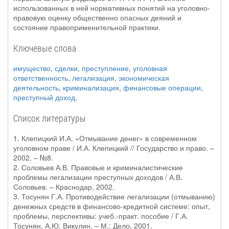
использованных в ней нормативных понятий на уголовно-
правовую оценку общественно опасных деяний и
состояние правоприменительной практики.
Ключевые слова
имущество
,
сделки
,
преступление
,
уголовная
ответственность
,
легализация
,
экономическая
деятельность
,
криминализация
,
финансовые операции
,
преступный доход
.
Список литературы
1. Клепицкий И.А. «Отмывание денег» в современном
уголовном праве / И.А. Клепицкий // Государство и право. –
2002. – №8.
2. Соловьев А.В. Правовые и криминалистические
проблемы легализации преступных доходов / А.В.
Соловьев. – Краснодар, 2002.
3. Тосунян Г.А. Противодействие легализации (отмыванию)
денежных средств в финансово-кредитной системе: опыт,
проблемы, перспективы: учеб.-практ. пособие / Г.А.
Тосунян, А.Ю. Викулин. – М.: Дело, 2001.