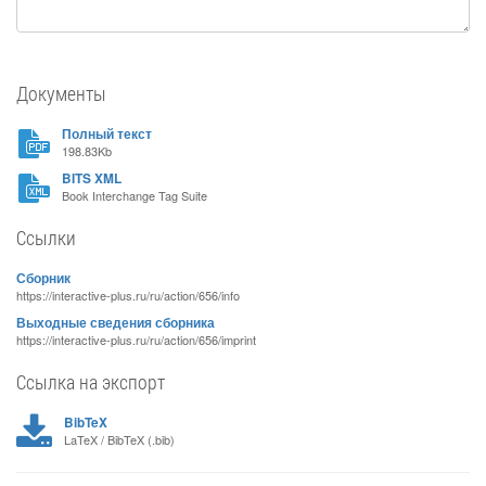
Документы
Полный текст
198.83Kb
BITS XML
Book Interchange Tag Suite
Ссылки
Сборник
https://interactive-plus.ru/ru/action/656/info
Выходные сведения сборника
https://interactive-plus.ru/ru/action/656/imprint
Ссылка на экспорт
BibTeX
LaTeX / BibTeX (.bib)