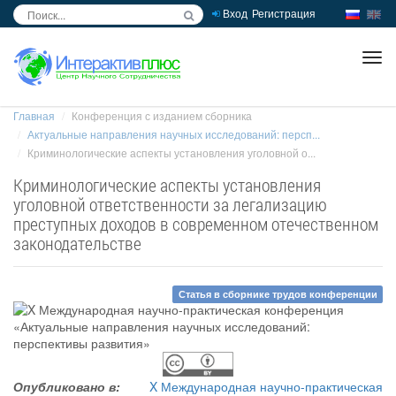
Вход
Регистрация
inc
ра
Главная
Конференция с изданием сборника
Актуальные направления научных исследований: персп...
Криминологические аспекты установления уголовной о...
Криминологические аспекты установления
уголовной ответственности за легализацию
преступных доходов в современном отечественном
законодательстве
Статья в сборнике трудов конференции
Опубликовано в:
X Международная научно-практическая