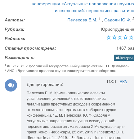
конференция «Актуальные направления научных
исследований: перспективы развития»
1
2
Авторы:
Пелехова Е.М.
,
Садоян Ю.Ф.
Рубрика:
Юриспруденция
Рейтинг:
Статья просмотрена:
1467 раз
Размещено в:
eLibrary.ru
1
ФГБОУ ВО «Ярославский государственный университет им. П.Г. Демидова»
2
АНО «Ярославское правовое научно-исследовательское общество»
ГОСТ
APA
Для цитирования:
Пелехова Е. М. Криминологические аспекты
установления уголовной ответственности за
легализацию преступных доходов в современном
отечественном законодательстве: сборник трудов
конференции. / Е. М. Пелехова, Ю. Ф. Садоян //
Актуальные направления научных исследований:
перспективы развития : материалы X Междунар. науч.-
практ. конф. (Чебоксары, 25 окт. 2019 г.) / редкол.: О. Н.
Широков [и др.]. – 2019. – Чебоксары: Центр научного