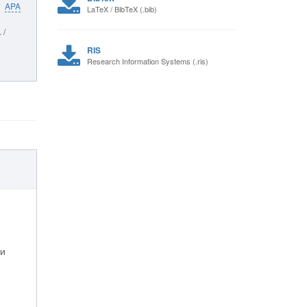
APA
LaTeX / BibTeX (.bib)
 /
RIS
Research Information Systems (.ris)
ти