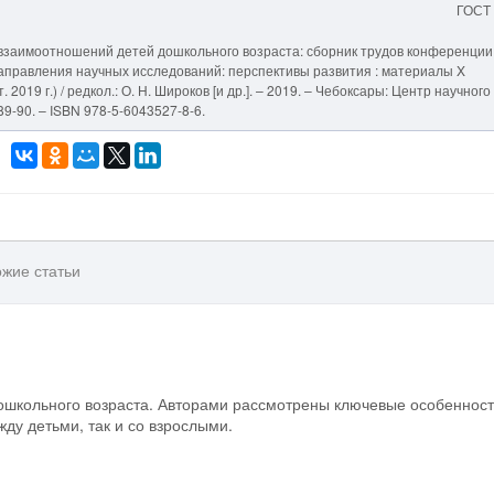
ГОСТ
заимоотношений детей дошкольного возраста: сборник трудов конференции.
е направления научных исследований: перспективы развития : материалы X
 2019 г.) / редкол.: О. Н. Широков [и др.]. – 2019. – Чебоксары: Центр научного
89-90. – ISBN 978-5-6043527-8-6.
жие статьи
ошкольного возраста. Авторами рассмотрены ключевые особеннос
у детьми, так и со взрослыми.