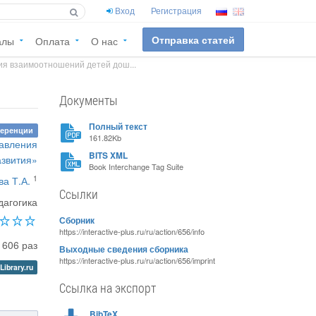
Вход
Регистрация
Отправка статей
алы
Оплата
О нас
я взаимоотношений детей дош...
Документы
Полный текст
ференции
161.82Kb
равления
BITS XML
азвития»
Book Interchange Tag Suite
1
ва Т.А.
Ссылки
дагогика
Сборник
https://interactive-plus.ru/ru/action/656/info
1606 раз
Выходные сведения сборника
https://interactive-plus.ru/ru/action/656/imprint
Library.ru
Ссылка на экспорт
BibTeX