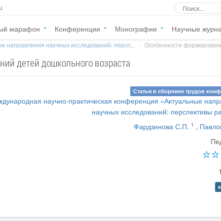
u
ый марафон
Конференции
Монографии
Научные журн
е направления научных исследований: персп...
Особенности формировани
ий детей дошкольного возраста
Статья в сборнике трудов кон
ждународная научно-практическая конференция «Актуальные нап
научных исследований: перспективы р
1
Фардзинова С.П.
,
Павло
Пе
e