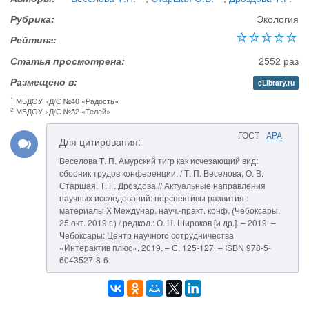
Рубрика:
Экология
Рейтинг:
Статья просмотрена:
2552 раз
Размещено в:
eLibrary.ru
1
МБДОУ «Д/С №40 «Радость»
2
МБДОУ «Д/С №52 «Телей»
ГОСТ
APA
Для цитирования:
Веселова Т. П. Амурский тигр как исчезающий вид:
сборник трудов конференции. / Т. П. Веселова, О. В.
Старшая, Т. Г. Дроздова // Актуальные направления
научных исследований: перспективы развития :
материалы X Междунар. науч.-практ. конф. (Чебоксары,
25 окт. 2019 г.) / редкол.: О. Н. Широков [и др.]. – 2019. –
Чебоксары: Центр научного сотрудничества
«Интерактив плюс», 2019. – С. 125-127. – ISBN 978-5-
6043527-8-6.