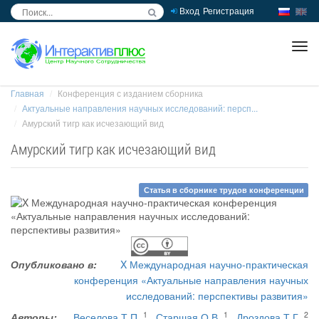
Вход
Регистрация
inc
ра
Главная
Конференция с изданием сборника
Актуальные направления научных исследований: персп...
Амурский тигр как исчезающий вид
Амурский тигр как исчезающий вид
Статья в сборнике трудов конференции
Опубликовано в:
X Международная научно-практическая
конференция «Актуальные направления научных
исследований: перспективы развития»
1
1
2
Авторы:
Веселова Т.П.
,
Старшая О.В.
,
Дроздова Т.Г.