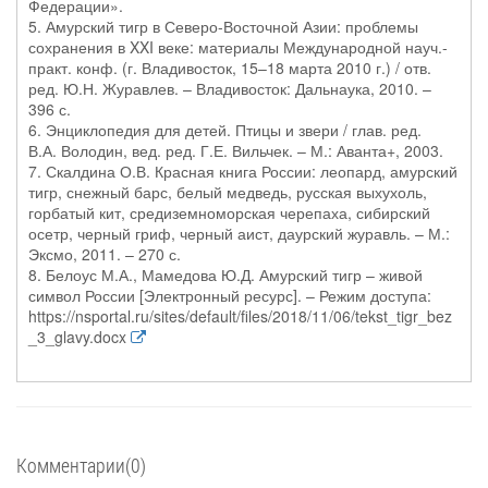
Федерации».
5. Амурский тигр в Северо-Восточной Азии: проблемы
сохранения в XXI веке: материалы Международной науч.-
практ. конф. (г. Владивосток, 15–18 марта 2010 г.) / отв.
ред. Ю.Н. Журавлев. – Владивосток: Дальнаука, 2010. –
396 с.
6. Энциклопедия для детей. Птицы и звери / глав. ред.
В.А. Володин, вед. ред. Г.Е. Вильчек. – М.: Аванта+, 2003.
7. Скалдина О.В. Красная книга России: леопард, амурский
тигр, снежный барс, белый медведь, русская выхухоль,
горбатый кит, средиземноморская черепаха, сибирский
осетр, черный гриф, черный аист, даурский журавль. – М.:
Эксмо, 2011. – 270 с.
8. Белоус М.А., Мамедова Ю.Д. Амурский тигр – живой
символ России [Электронный ресурс]. – Режим доступа:
https://nsportal.ru/sites/default/files/2018/11/06/tekst_tigr_bez
_3_glavy.docx
Комментарии(0)