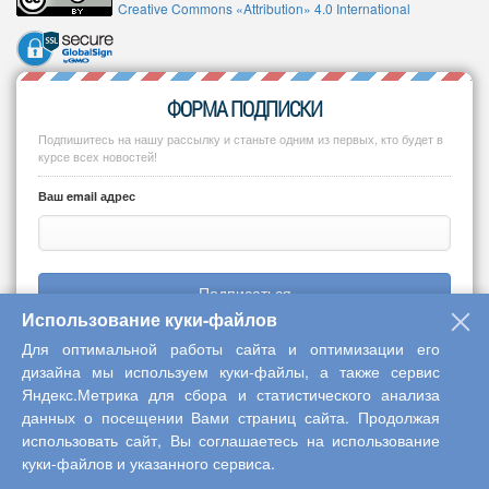
Creative Commons «Attribution» 4.0 International
ФОРМА ПОДПИСКИ
Подпишитесь на нашу рассылку и станьте одним из первых, кто будет в
курсе всех новостей!
Ваш email адрес
Подписаться
Использование куки-файлов
Для оптимальной работы сайта и оптимизации его
дизайна мы используем куки-файлы, а также сервис
Яндекс.Метрика для сбора и статистического анализа
Copyright © 2013-2026 Центр научного сотрудничества «Интерактив
данных о посещении Вами страниц сайта. Продолжая
плюс»
использовать сайт, Вы соглашаетесь на использование
куки-файлов и указанного сервиса.
Наверх