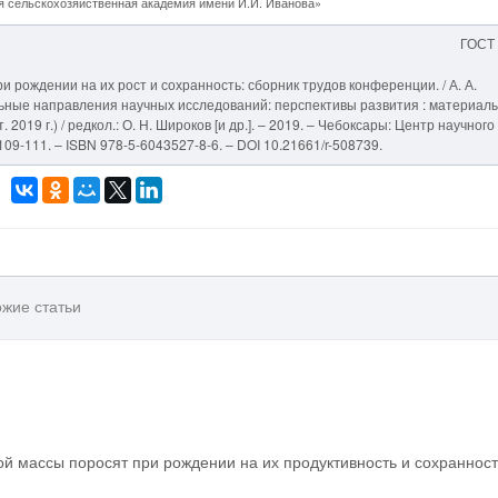
 сельскохозяйственная академия имени И.И. Иванова»
ГОСТ
и рождении на их рост и сохранность: сборник трудов конференции. / А. А.
уальные направления научных исследований: перспективы развития : материал
 2019 г.) / редкол.: О. Н. Широков [и др.]. – 2019. – Чебоксары: Центр научного
09-111. – ISBN 978-5-6043527-8-6. – DOI 10.21661/r-508739.
жие статьи
ой массы поросят при рождении на их продуктивность и сохранност