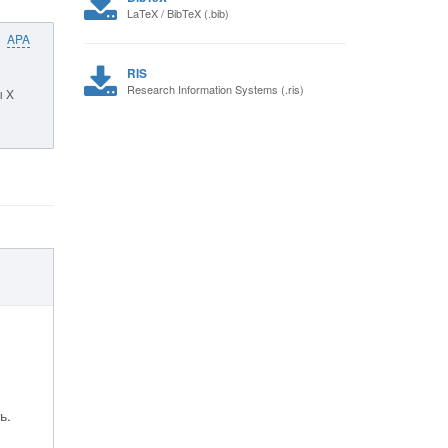
LaTeX / BibTeX (.bib)
APA
RIS
Research Information Systems (.ris)
ы X
ь.