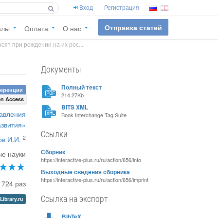
Вход
Регистрация
Отправка статей
алы
Оплата
О нас
ят при рождении на их рос...
Документы
Полный текст
ференции
214.27Kb
n Access
BITS XML
равления
Book Interchange Tag Suite
азвития»
Ссылки
2
в И.И.
Сборник
ые науки
https://interactive-plus.ru/ru/action/656/info
Выходные сведения сборника
https://interactive-plus.ru/ru/action/656/imprint
1724 раз
Ссылка на экспорт
Library.ru
BibTeX