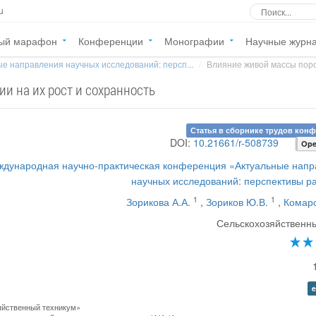
u
ый марафон
Конференции
Монографии
Научные журн
е направления научных исследований: персп...
Влияние живой массы порос
и на их рост и сохранность
Статья в сборнике трудов кон
DOI:
10.21661/r-508739
Ope
ждународная научно-практическая конференция «Актуальные нап
научных исследований: перспективы р
1
1
Зорикова А.А.
,
Зориков Ю.В.
,
Комаро
Сельскохозяйственн
e
йственный техникум»