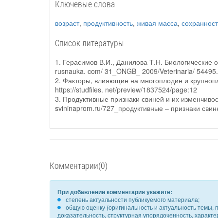
Ключевые слова
возраст
,
продуктивность
,
живая масса
,
сохранност
Список литературы
1. Герасимов В.И., Данилова Т.Н. Биологические о
rusnauka. com/ 31_ONGB_ 2009/Veterinaria/ 54495.
2. Факторы, влияющие на многоплодие и крупнопл
https://studfiles. net/preview/1837524/page:12
3. Продуктивные признаки свиней и их изменчивост
svininaprom.ru/727_продуктивные – признаки свин
Комментарии(0)
При добавлении комментария укажите:
степень актуальности публикуемого материала;
общую оценку (оригинальность и актуальность темы, п
доказательность, структурная упорядоченность, характ