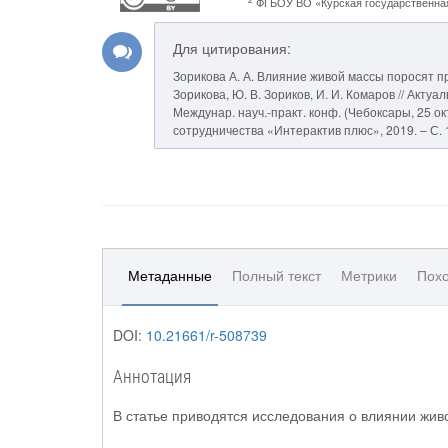
ФГБОУ ВО «Курская государственная
Для цитирования:
Зорикова А. А. Влияние живой массы поросят пр
Зорикова, Ю. В. Зориков, И. И. Комаров // Акт
Междунар. науч.-практ. конф. (Чебоксары, 25 окт.
сотрудничества «Интерактив плюс», 2019. – С. 1
Метаданные
Полный текст
Метрики
Похо
DOI:
10.21661/r-508739
Аннотация
В статье приводятся исследования о влиянии жив