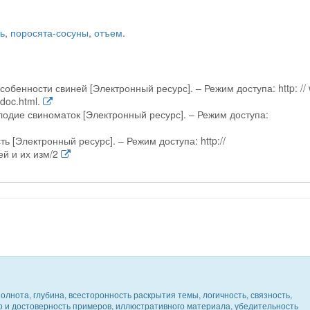
ь
,
поросята-сосуны
,
отъем
.
собенности свиней [Электронный ресурс]. – Режим доступа: http: //
doc.html.
одие свиноматок [Электронный ресурс]. – Режим доступа:
ь [Электронный ресурс]. – Режим доступа: http://
ей и их изм/2
олнота, глубина, всесторонность раскрытия темы, логичность, связность,
ер и достоверность примеров, иллюстративного материала, убедительность