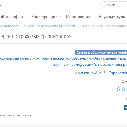
u
ый марафон
Конференции
Монографии
Научные журн
е направления научных исследований: персп...
Особенности проведения ау
ерки в страховых организациях
Статья в сборнике трудов кон
ждународная научно-практическая конференция «Актуальные нап
научных исследований: перспективы р
1
Малыхина А.А.
,
Стрекало
Эк
e
иальный университет