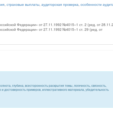
ния
,
страховые выплаты
,
аудиторская проверка
,
особенности аудит
оссийской Федерации» от 27.11.1992 №4015–1 ст. 2 (ред. от 28.11.
оссийской Федерации» от 27.11.1992 №4015–1 ст. 29 (ред. от
олнота, глубина, всесторонность раскрытия темы, логичность, связность,
ер и достоверность примеров, иллюстративного материала, убедительность