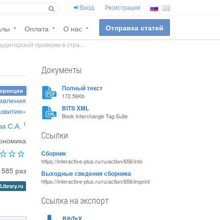
Вход
Регистрация
Отправка статей
алы
Оплата
О нас
диторской проверки в стра...
Документы
Полный текст
ференции
172.56Kb
равления
BITS XML
азвития»
Book Interchange Tag Suite
1
ва С.А.
Ссылки
ономика
Сборник
https://interactive-plus.ru/ru/action/656/info
1585 раз
Выходные сведения сборника
https://interactive-plus.ru/ru/action/656/imprint
Library.ru
Ссылка на экспорт
BibTeX