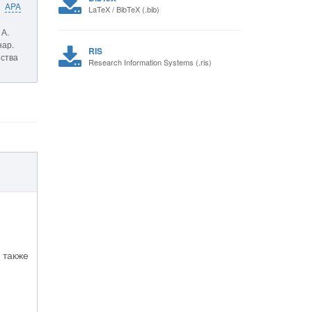
APA
LaTeX / BibTeX (.bib)
 А.
нар.
RIS
ества
Research Information Systems (.ris)
 также