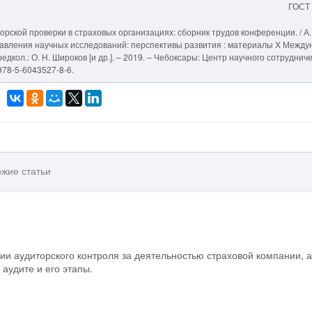
ГОСТ
рской проверки в страховых организациях: сборник трудов конференции. / А.
равления научных исследований: перспективы развития : материалы X Между
/ редкол.: О. Н. Широков [и др.]. – 2019. – Чебоксары: Центр научного сотруднич
978-5-6043527-8-6.
жие статьи
ии аудиторского контроля за деятельностью страховой компании, а
аудите и его этапы.