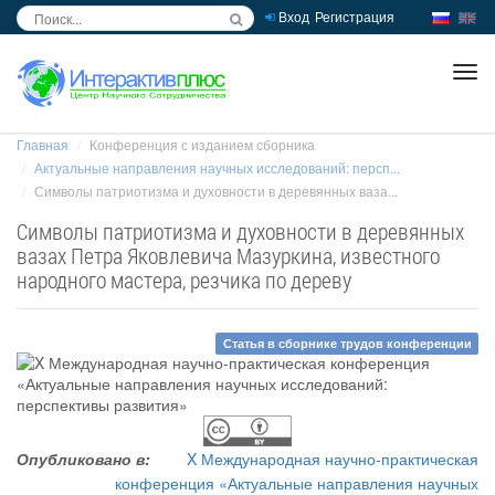
Вход
Регистрация
inc
ра
Главная
Конференция с изданием сборника
Актуальные направления научных исследований: персп...
Символы патриотизма и духовности в деревянных ваза...
Символы патриотизма и духовности в деревянных
вазах Петра Яковлевича Мазуркина, известного
народного мастера, резчика по дереву
Статья в сборнике трудов конференции
Опубликовано в:
X Международная научно-практическая
конференция «Актуальные направления научных