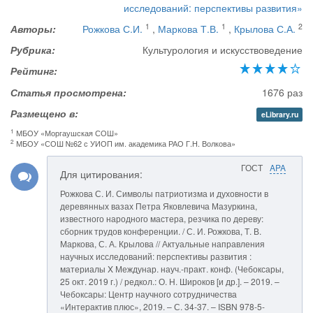
исследований: перспективы развития»
1
1
2
Авторы:
Рожкова С.И.
,
Маркова Т.В.
,
Крылова С.А.
Рубрика:
Культурология и искусствоведение
Рейтинг:
Статья просмотрена:
1676 раз
Размещено в:
eLibrary.ru
1
МБОУ «Моргаушская СОШ»
2
МБОУ «СОШ №62 с УИОП им. академика РАО Г.Н. Волкова»
ГОСТ
APA
Для цитирования:
Рожкова С. И. Символы патриотизма и духовности в
деревянных вазах Петра Яковлевича Мазуркина,
известного народного мастера, резчика по дереву:
сборник трудов конференции. / С. И. Рожкова, Т. В.
Маркова, С. А. Крылова // Актуальные направления
научных исследований: перспективы развития :
материалы X Междунар. науч.-практ. конф. (Чебоксары,
25 окт. 2019 г.) / редкол.: О. Н. Широков [и др.]. – 2019. –
Чебоксары: Центр научного сотрудничества
«Интерактив плюс», 2019. – С. 34-37. – ISBN 978-5-