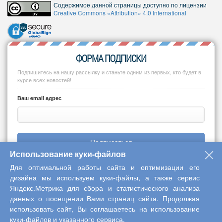
Содержимое данной страницы доступно по лицензии
Creative Commons «Attribution» 4.0 International
ФОРМА ПОДПИСКИ
Подпишитесь на нашу рассылку и станьте одним из первых, кто будет в
курсе всех новостей!
Ваш email адрес
Подписаться
Использование куки-файлов
Для оптимальной работы сайта и оптимизации его
дизайна мы используем куки-файлы, а также сервис
Яндекс.Метрика для сбора и статистического анализа
Copyright © 2013-2026 Центр научного сотрудничества «Интерактив
данных о посещении Вами страниц сайта. Продолжая
плюс»
использовать сайт, Вы соглашаетесь на использование
куки-файлов и указанного сервиса.