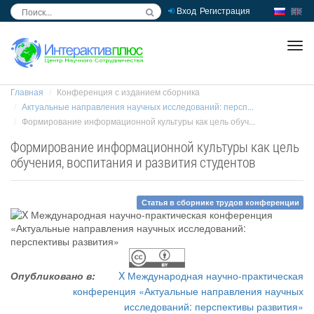
Вход
Регистрация
inc
ра
Главная
Конференция с изданием сборника
Актуальные направления научных исследований: персп...
Формирование информационной культуры как цель обуч...
Формирование информационной культуры как цель
обучения, воспитания и развития студентов
Статья в сборнике трудов конференции
Опубликовано в:
X Международная научно-практическая
конференция «Актуальные направления научных
исследований: перспективы развития»