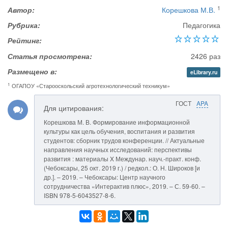
1
Автор:
Корешкова М.В.
Рубрика:
Педагогика
Рейтинг:
Статья просмотрена:
2426 раз
Размещено в:
eLibrary.ru
1
ОГАПОУ «Старооскольский агротехнологический техникум»
ГОСТ
APA
Для цитирования:
Корешкова М. В. Формирование информационной
культуры как цель обучения, воспитания и развития
студентов: сборник трудов конференции. // Актуальные
направления научных исследований: перспективы
развития : материалы X Междунар. науч.-практ. конф.
(Чебоксары, 25 окт. 2019 г.) / редкол.: О. Н. Широков [и
др.]. – 2019. – Чебоксары: Центр научного
сотрудничества «Интерактив плюс», 2019. – С. 59-60. –
ISBN 978-5-6043527-8-6.