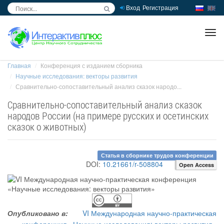
Вход
Регистрация
inc
ра
Главная
Конференция с изданием сборника
Научные исследования: векторы развития
Сравнительно-сопоставительный анализ сказок народо...
Сравнительно-сопоставительный анализ сказок
народов России (на примере русских и осетинских
сказок о животных)
Статья в сборнике трудов конференции
DOI:
10.21661/r-508804
Open Access
Опубликовано в:
VI Международная научно-практическая