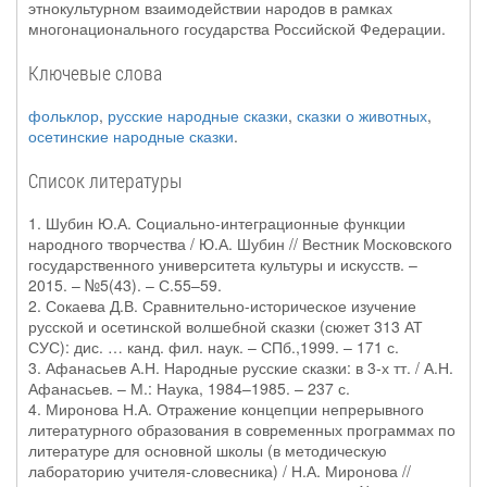
этнокультурном взаимодействии народов в рамках
многонационального государства Российской Федерации.
Ключевые слова
фольклор
,
русские народные сказки
,
сказки о животных
,
осетинские народные сказки
.
Список литературы
1. Шубин Ю.А. Социально-интеграционные функции
народного творчества / Ю.А. Шубин // Вестник Московского
государственного университета культуры и искусств. –
2015. – №5(43). – С.55–59.
2. Сокаева Д.В. Сравнительно-историческое изучение
русской и осетинской волшебной сказки (сюжет 313 АТ
СУС): дис. … канд. фил. наук. – СПб.,1999. – 171 с.
3. Афанасьев А.Н. Народные русские сказки: в 3-х тт. / А.Н.
Афанасьев. – М.: Наука, 1984–1985. – 237 с.
4. Миронова Н.А. Отражение концепции непрерывного
литературного образования в современных программах по
литературе для основной школы (в методическую
лабораторию учителя-словесника) / Н.А. Миронова //