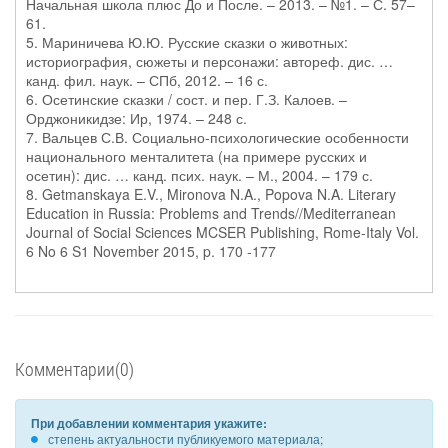
Начальная школа плюс До и После. – 2013. – №1. – С. 57–
61.
5. Мариничева Ю.Ю. Русские сказки о животных:
историография, сюжеты и персонажи: автореф. дис. …
канд. фил. наук. – СПб, 2012. – 16 с.
6. Осетинские сказки / сост. и пер. Г.З. Калоев. –
Орджоникидзе: Ир, 1974. – 248 с.
7. Вальцев С.В. Социально-психологические особенности
национального менталитета (на примере русских и
осетин): дис. … канд. псих. наук. – М., 2004. – 179 с.
8. Getmanskaya E.V., Mironova N.A., Popova N.A. Literary
Education in Russia: Problems and Trends//Mediterranean
Journal of Social Sciences MCSER Publishing, Rome-Italy Vol.
6 No 6 S1 November 2015, p. 170 -177
Комментарии(0)
При добавлении комментария укажите:
степень актуальности публикуемого материала;