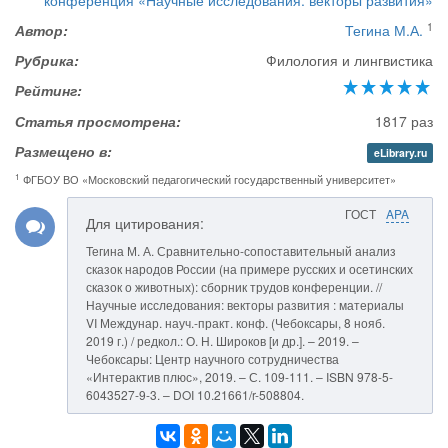
конференция «Научные исследования: векторы развития»
1
Автор:
Тегина М.А.
Рубрика:
Филология и лингвистика
Рейтинг:
Статья просмотрена:
1817 раз
Размещено в:
eLibrary.ru
1
ФГБОУ ВО «Московский педагогический государственный университет»
ГОСТ
APA
Для цитирования:
Тегина М. А. Сравнительно-сопоставительный анализ
сказок народов России (на примере русских и осетинских
сказок о животных): сборник трудов конференции. //
Научные исследования: векторы развития : материалы
VI Междунар. науч.-практ. конф. (Чебоксары, 8 нояб.
2019 г.) / редкол.: О. Н. Широков [и др.]. – 2019. –
Чебоксары: Центр научного сотрудничества
«Интерактив плюс», 2019. – С. 109-111. – ISBN 978-5-
6043527-9-3. – DOI 10.21661/r-508804.