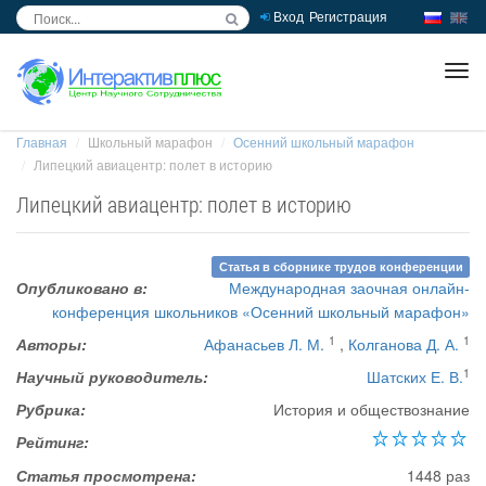
Вход
Регистрация
inc
ра
Главная
Школьный марафон
Осенний школьный марафон
Липецкий авиацентр: полет в историю
Липецкий авиацентр: полет в историю
Статья в сборнике трудов конференции
Опубликовано в:
Международная заочная онлайн-
конференция школьников «Осенний школьный марафон»
1
1
Авторы:
Афанасьев Л. М.
,
Колганова Д. А.
1
Научный руководитель:
Шатских Е. В.
Рубрика:
История и обществознание
Рейтинг:
Статья просмотрена:
1448 раз