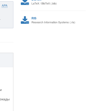
LaTeX / BibTeX (.bib)
APA
RIS
–
Research Information Systems (.ris)
м
локады