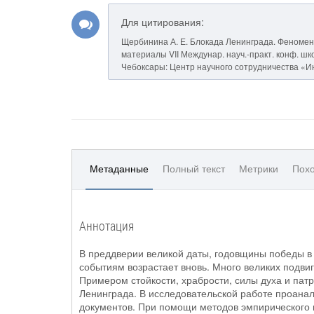
Для цитирования:
Щербинина А. Е. Блокада Ленинграда. Феномен
материалы VII Междунар. науч.-практ. конф. школь
Чебоксары: Центр научного сотрудничества «Инт
Метаданные
Полный текст
Метрики
Похо
Аннотация
В преддверии великой даты, годовщины победы в 
событиям возрастает вновь. Много великих подви
Примером стойкости, храбрости, силы духа и пат
Ленинграда. В исследовательской работе проанал
документов. При помощи методов эмпирического 