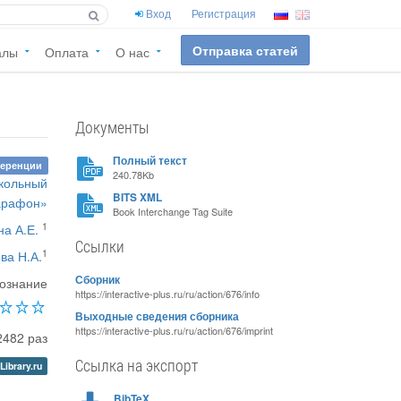
Вход
Регистрация
Отправка статей
алы
Оплата
О нас
Документы
Полный текст
ференции
240.78Kb
школьный
BITS XML
арафон»
Book Interchange Tag Suite
1
а А.Е.
Ссылки
1
ва Н.А.
Сборник
вознание
https://interactive-plus.ru/ru/action/676/info
Выходные сведения сборника
https://interactive-plus.ru/ru/action/676/imprint
2482 раз
Ссылка на экспорт
Library.ru
BibTeX