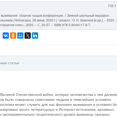
ГОСТ
 выживания: сборник трудов конференции. // Зимний школьный марафон :
ников (Чебоксары, 28 февр. 2020 г.) / редкол.: О. Н. Широков [и др.]. – 2020. 
ерактив плюс», 2020. – С. 20-27. – ISBN 978-5-6044117-9-7.
жие статьи
Великой Отечественной войне, интерес человечества к тем далеки
гов было совершено советскими людьми в тяжелейших условиях.
риотизма может служить для нас феномен выживания в условиях б
изировано много литературных и Интернет-источников, архивных
и экспериментально-теоретического уровня выявлены причины