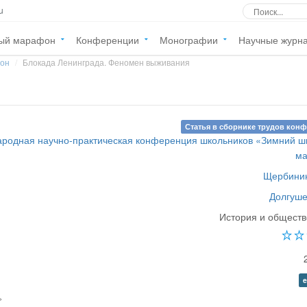
u
ый марафон
Конференции
Монографии
Научные журн
фон
Блокада Ленинграда. Феномен выживания
Статья в сборнике трудов кон
ародная научно-практическая конференция школьников «Зимний 
м
Щербинин
Долгуше
История и общест
e
»