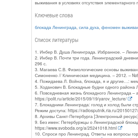
выживания в условиях отсутствия элементарного п
Ключевые слова
блокада Ленинграда
,
сила духа
,
феномен выжива
Список литературы
1. Инбер В. Душа Ленинграда. Избранное. – Ленин
2. Инбер В. Почти три года. Ленинградский дневни
296 с.
3. Магаева С.В. Физиологические основы выживани
Симоненко // Клиническая медицина. – 2012. – №8
4. Пожидаева Л. Война, блокада, я и другие…: мем
5. Ходанович В. Блокадные будни одного района 
6. Повседневная жизнь блокадного Ленинграда – 
https://polit.ru/article/2015/09/19/yarov_lecture/
7. Блокадники Ленинграда: голод и холод были ст
Режим доступа: https://radiosputnik.ria.ru/2015012
8. Архивы Санкт-Петербурга [Электронный ресурс]. 
9. Без имен: Петербуржцы о Ленинградской блокад
https://www.svoboda.org/a/25241018.html
10. Спроси про Ленинград. Ответы на вопросы го