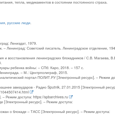
итания, тепла, медикаментов в состоянии постоянного страха.
ния
,
русские люди
.
град: Лениздат, 1979.
к. – Ленинград: Советский писатель. Ленинградское отделение, 194
я и восстановления ленинградских блокадников / С.В. Магаева, В.
.
уары ребенка войны: – СПб: Каро, 2018. – 157 с.
Ленинграда. – М.: Центрполиграф, 2015.
аналитический портал ПОЛИТ.РУ [Электронный ресурс]. – Режим до
рашнее авиаударов - Радио Sputnik, 27.01.2015 [Электронный ресур
7/1044507414.html
– Режим доступа: https://spbarchives.ru
е [Электронный ресурс]. – Режим доступа:
рожан о блокаде – ТАСС [Электронный ресурс]. – Режим доступа: