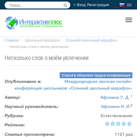
Вход
Регистрация
inc
ра
Главная
Школьный марафон
Осенний школьный марафон
Несколько слов о моём увлечении
Несколько слов о моём увлечении
Статья в сборнике трудов конференции
Опубликовано в:
Международная заочная онлайн-
конференция школьников «Осенний школьный марафон»
1
Автор:
Афонина У. Д.
2
Научный руководитель:
Афонина Н. И.
Рубрика:
Естествознание
Рейтинг:
Статья просмотрена:
1121 раз