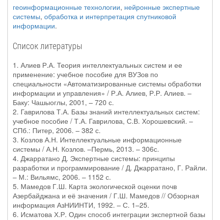
геоинформационные технологии
,
нейронные экспертные
системы
,
обработка и интерпретация спутниковой
информации
.
Список литературы
1. Алиев Р.А. Теория интеллектуальных систем и ее
применение: учебное пособие для ВУЗов по
специальности «Автоматизированные системы обработки
информации и управления» / Р.А. Алиев, Р.Р. Алиев. –
Баку: Чашыоглы, 2001, – 720 с.
2. Гаврилова Т.А. Базы знаний интеллектуальных систем:
учебное пособие / Т.А. Гаврилова, С.В. Хорошевский. –
СПб.: Питер, 2006. – 382 с.
3. Козлов А.Н. Интеллектуальные информационные
системы / А.Н. Козлов. –Пермь, 2013. – 306с.
4. Джарратано Д. Экспертные системы: принципы
разработки и программирование / Д. Джарратано, Г. Райли.
– М.: Вильямс, 2006. – 1152 с.
5. Мамедов Г.Ш. Карта экологической оценки почв
Азербайджана и её значения / Г.Ш. Мамедов // Обзорная
информация АзНИИНТИ, 1992. – С. 1–25.
6. Исматова Х.Р. Один способ интеграции экспертной базы