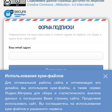
Содержимое данной страницы доступно по лицензии
Creative Commons «Attribution» 4.0 International
ФОРМА ПОДПИСКИ
Подпишитесь на нашу рассылку и станьте одним из первых, кто будет в
курсе всех новостей!
Ваш email адрес
Подписаться
Использование куки-файлов
Для оптимальной работы сайта и оптимизации его
дизайна мы используем куки-файлы, а также сервис
Яндекс.Метрика для сбора и статистического анализа
Copyright © 2013-2026 Центр научного сотрудничества «Интерактив
данных о посещении Вами страниц сайта. Продолжая
плюс»
использовать сайт, Вы соглашаетесь на использование
куки-файлов и указанного сервиса.
Наверх