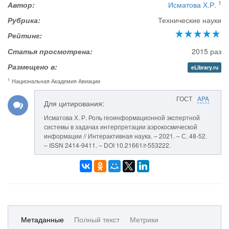
1
Автор:
Исматова Х.Р.
Рубрика:
Технические науки
Рейтинг:
Статья просмотрена:
2015 раз
Размещено в:
eLibrary.ru
1
Национальная Академия Авиации
ГОСТ
APA
Для цитирования:
Исматова Х. Р. Роль геоинформационной экспертной
системы в задачах интерпретации аэрокосмической
информации // Интерактивная наука. – 2021. – С. 48-52.
– ISSN 2414-9411. – DOI 10.21661/r-553222.
Метаданные
Полный текст
Метрики