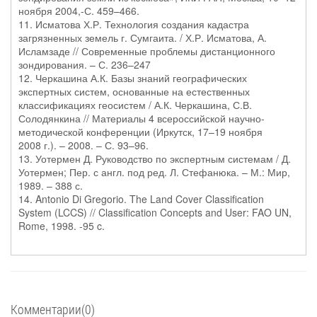
ноября 2004,-С. 459–466.
11. Исматова Х.Р. Технология создания кадастра
загрязненных земель г. Сумгаита. / Х.Р. Исматова, А.
Исламзаде // Современные проблемы дистанционного
зондирования. – С. 236–247
12. Черкашина А.К. Базы знаний географических
экспертных систем, основанные на естественных
классификациях геосистем / А.К. Черкашина, С.В.
Солодянкина // Материалы 4 всероссийской научно-
методической конференции (Иркутск, 17–19 ноября
2008 г.). – 2008. – С. 93–96.
13. Уотермен Д. Руководство по экспертным системам / Д.
Уотермен; Пер. с англ. под ред. Л. Стефанюка. – М.: Мир,
1989. – 388 с.
14. Antonio Di Gregorio. The Land Cover Classification
System (LCCS) // Classification Concepts and User: FAO UN,
Rome, 1998. -95 c.
Комментарии(0)