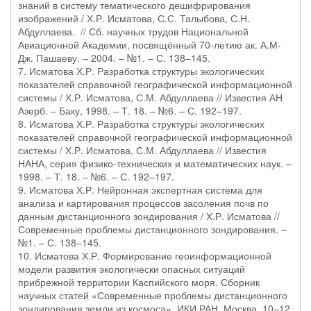
знаний в систему тематического дешифрирования
изображений / Х.Р. Исматова, С.С. Талыбова, С.Н.
Абдуллаева. // Сб. научных трудов Национальной
Авиационной Академии, посвящённый 70-летию ак. А.М-
Дж. Пашаеву. – 2004. – №1. – С. 138–145.
7. Исматова Х.Р. Разработка структуры экологических
показателей справочной географической информационной
системы / Х.Р. Исматова, С.М. Абдуллаева // Известия АН
Азерб. – Баку, 1998. – Т. 18. – №6. – С. 192–197.
8. Исматова Х.Р. Разработка структуры экологических
показателей справочной географической информационной
системы / Х.Р. Исматова, С.М. Абдуллаева // Известия
НАНА, серия физико-технических и математических наук. –
1998. – Т. 18. – №6. – С. 192–197.
9. Исматова Х.Р. Нейронная экспертная система для
анализа и картирования процессов засоления почв по
данным дистанционного зондирования / Х.Р. Исматова //
Современные проблемы дистанционного зондирования. –
№1. – С. 138–145.
10. Исматова Х.Р. Формирование геоинформационной
модели развития экологически опасных ситуаций
прибрежной территории Каспийского моря. Сборник
научных статей «Современные проблемы дистанционного
зондирования земли из космоса», ИКИ РАН, Москва, 10–12