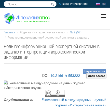
Вход
Регистрация
inc
ра
Главная
Журнал «Интерактивная наука»
№ 2 (57)
Роль геоинформационной экспертной системы в задача...
Роль геоинформационной экспертной системы в
задачах интерпретации аэрокосмической
информации
Научная статья
DOI:
10.21661/r-553222
Open Access
Опубликовано в:
Ежемесячный международный научный
журнал «Интерактивная наука»