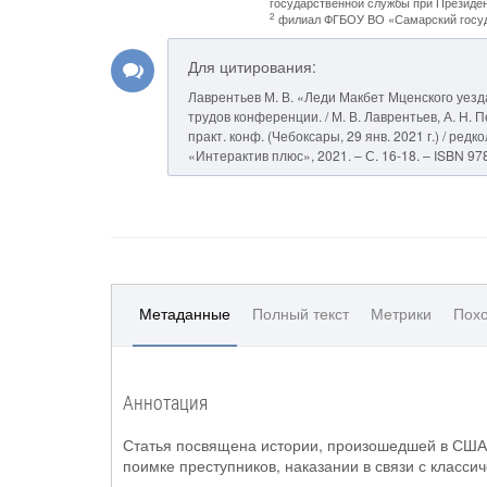
государственной службы при Президе
2
филиал ФГБОУ ВО «Самарский госуда
Для цитирования:
Лаврентьев М. В. «Леди Макбет Мценского уез
трудов конференции. / М. В. Лаврентьев, А. Н.
практ. конф. (Чебоксары, 29 янв. 2021 г.) / редк
«Интерактив плюс», 2021. – С. 16-18. – ISBN 97
Метаданные
Полный текст
Метрики
Похо
Аннотация
Статья посвящена истории, произошедшей в США в
поимке преступников, наказании в связи с класс