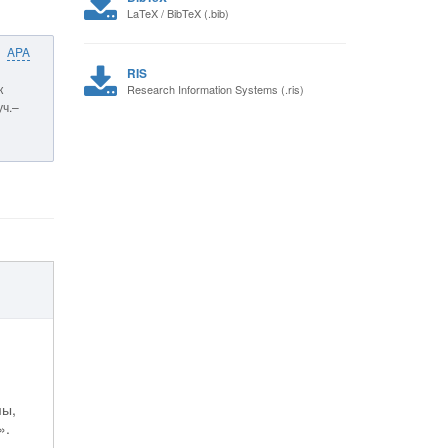
LaTeX / BibTeX (.bib)
APA
RIS
к
Research Information Systems (.ris)
уч.–
мы,
».