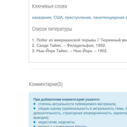
Ключевые слова
наказание
,
США
,
преступление
,
пенитенциарная 
Список литературы
1. Побег из американской тюрьмы // Тюремный вес
2. Санди Таймс. – Филадельфия, 1902.
3. Нью-Йорк Таймс. – Нью-Йорк. – 1902.
Комментарии(0)
При добавлении комментария укажите:
степень актуальности публикуемого материала;
общую оценку (оригинальность и актуальность темы, п
доказательность, структурная упорядоченность, характ
выводов);
недостатки, недочеты;
вопросы и пожелания Автору.