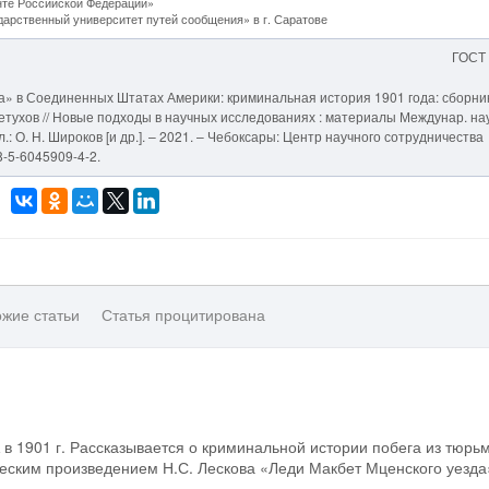
нте Российской Федерации»
рственный университет путей сообщения» в г. Саратове
ГОСТ
да» в Соединенных Штатах Америки: криминальная история 1901 года: сборни
 Петухов // Новые подходы в научных исследованиях : материалы Междунар. на
ол.: О. Н. Широков [и др.]. – 2021. – Чебоксары: Центр научного сотрудничества
8-5-6045909-4-2.
жие статьи
Статья процитирована
 1901 г. Рассказывается о криминальной истории побега из тюрь
ическим произведением Н.С. Лескова «Леди Макбет Мценского уезда