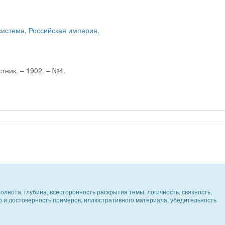
система
,
Российская империя
.
тник. – 1902. – №4.
олнота, глубина, всесторонность раскрытия темы, логичность, связность,
ер и достоверность примеров, иллюстративного материала, убедительность