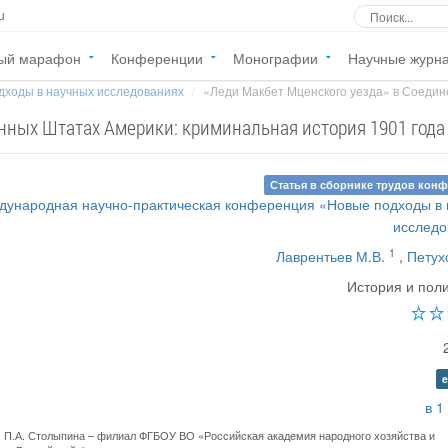
u
ый марафон
Конференции
Монографии
Научные журн
дходы в научных исследованиях
«Леди Макбет Мценского уезда» в Соедин
нных Штатах Америки: криминальная история 1901 года
Статья в сборнике трудов кон
дународная научно-практическая конференция «Новые подходы в
исследо
1
Лаврентьев М.В.
,
Петух
История и пол
e
в 1
 П.А. Столыпина – филиал ФГБОУ ВО «Российская академия народного хозяйства и