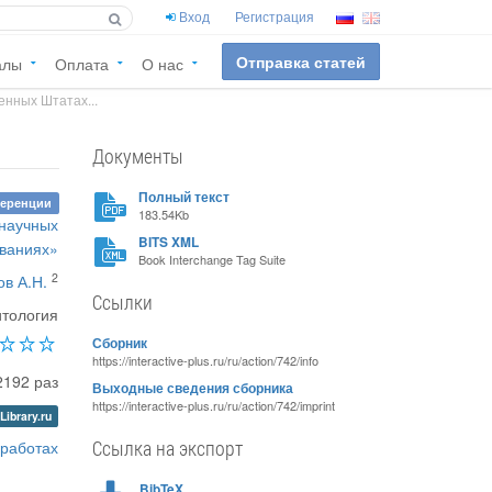
Вход
Регистрация
Отправка статей
алы
Оплата
О нас
енных Штатах...
Документы
Полный текст
ференции
183.54Kb
 научных
BITS XML
ваниях»
Book Interchange Tag Suite
2
ов А.Н.
Ссылки
итология
Сборник
https://interactive-plus.ru/ru/action/742/info
2192 раз
Выходные сведения сборника
https://interactive-plus.ru/ru/action/742/imprint
Library.ru
Ссылка на экспорт
 работах
BibTeX