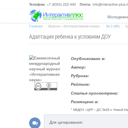
Телефон:
+7 (8352) 222-490
Почта:
info@interactive-plus.r
Молодежн
Главная
Журнал «Интерактивная наука»
№ 3 (89)
А
Адаптация ребенка к условиям ДОУ
Опубликовано в:
Автор:
Рубрика:
Рейтинг:
Статья просмотрена:
Размещено в:
1
МБДОУ «ЦРР – Д/С №33 п. Новый На
Для цитирования: