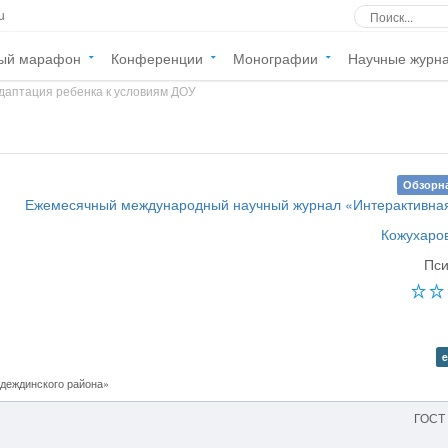
u
ый марафон
Конференции
Монографии
Научные журн
даптация ребенка к условиям ДОУ
Обзорна
Ежемесячный международный научный журнал «Интерактивная
Кожухаров
Пси
e
деждинского района»
ГОСТ