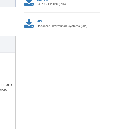
LaTeX / BibTeX (.bib)
RIS
Research Information Systems (.ris)
льного
ежим