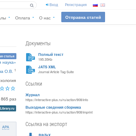
Вход
Регистрация
Отправка статей
алы
Оплата
О нас
Документы
Полный текст
я статья
195.35Kb
 наука»
JATS XML
1
а О.В.
Journal Article Tag Suite
хология
Ссылки
Журнал
865 раз
https://interactive-plus.ru/ru/action/908/info
Выходные сведения сборника
Library.ru
https://interactive-plus.ru/ru/action/908/imprint
Ссылка на экспорт
APA
BibTeX