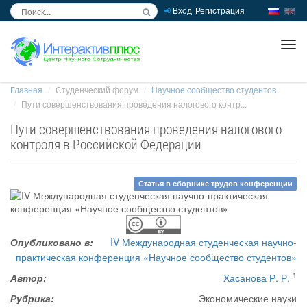
Вход
Регистрация
inc
ра
Главная
Студенческий форум
Научное сообщество студентов
Пути совершенствования проведения налогового контр...
Пути совершенствования проведения налогового
контроля в Российской Федерации
Статья в сборнике трудов конференции
Опубликовано в:
IV Международная студенческая научно-
практическая конференция «Научное сообщество студентов»
1
Автор:
Хасанова Р. Р.
Рубрика:
Экономические науки