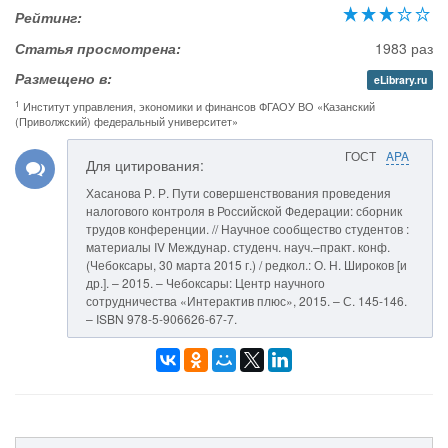
Рейтинг:
Статья просмотрена:
1983 раз
Размещено в:
eLibrary.ru
1
Институт управления, экономики и финансов ФГАОУ ВО «Казанский
(Приволжский) федеральный университет»
ГОСТ
APA
Для цитирования:
Хасанова Р. Р. Пути совершенствования проведения
налогового контроля в Российской Федерации: сборник
трудов конференции. // Научное сообщество студентов :
материалы IV Междунар. студенч. науч.–практ. конф.
(Чебоксары, 30 марта 2015 г.) / редкол.: О. Н. Широков [и
др.]. – 2015. – Чебоксары: Центр научного
сотрудничества «Интерактив плюс», 2015. – С. 145-146.
– ISBN 978-5-906626-67-7.