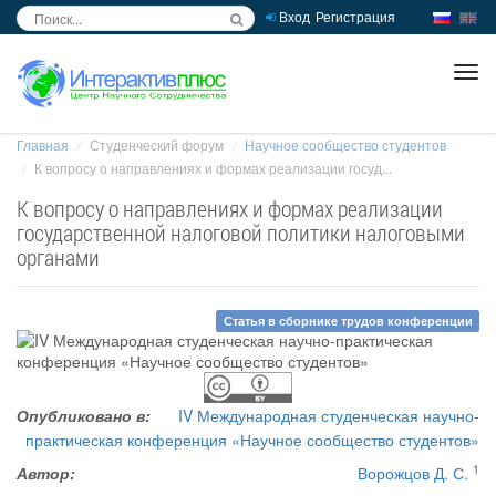
Вход
Регистрация
inc
ра
Главная
Студенческий форум
Научное сообщество студентов
К вопросу о направлениях и формах реализации госуд...
К вопросу о направлениях и формах реализации
государственной налоговой политики налоговыми
органами
Статья в сборнике трудов конференции
Опубликовано в:
IV Международная студенческая научно-
практическая конференция «Научное сообщество студентов»
1
Автор:
Ворожцов Д. С.