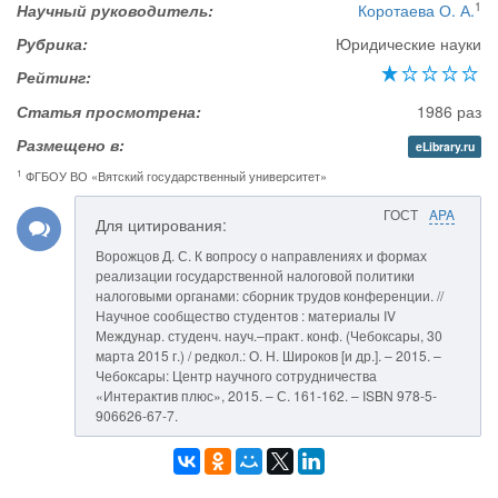
1
Научный руководитель:
Коротаева О. А.
Рубрика:
Юридические науки
Рейтинг:
Статья просмотрена:
1986 раз
Размещено в:
eLibrary.ru
1
ФГБОУ ВО «Вятский государственный университет»
ГОСТ
APA
Для цитирования:
Ворожцов Д. С. К вопросу о направлениях и формах
реализации государственной налоговой политики
налоговыми органами: сборник трудов конференции. //
Научное сообщество студентов : материалы IV
Междунар. студенч. науч.–практ. конф. (Чебоксары, 30
марта 2015 г.) / редкол.: О. Н. Широков [и др.]. – 2015. –
Чебоксары: Центр научного сотрудничества
«Интерактив плюс», 2015. – С. 161-162. – ISBN 978-5-
906626-67-7.