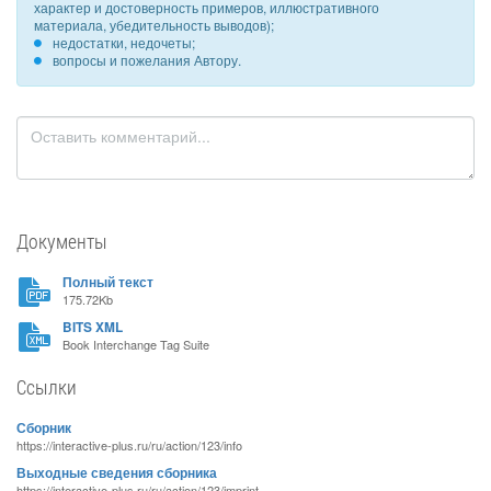
характер и достоверность примеров, иллюстративного
материала, убедительность выводов);
недостатки, недочеты;
вопросы и пожелания Автору.
Документы
Полный текст
175.72Kb
BITS XML
Book Interchange Tag Suite
Ссылки
Сборник
https://interactive-plus.ru/ru/action/123/info
Выходные сведения сборника
https://interactive-plus.ru/ru/action/123/imprint