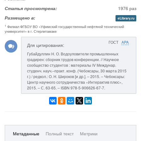
Статья просмотрена:
1976 раз
Размещено в:
eLibrary.ru
1
Филиал ФГБОУ ВО «Уфимский государственный нефтяной технический
университет» в г. Стерлитамаке
ГОСТ
APA
Для цитирования:
Губайдуллин Н. О. Водоуловители промышленных
градирен: сборник трудов конференции. // Научное
сообщество студентов : материалы IV Междунар.
студенч. науч.–практ. конф. (Чебоксары, 30 марта 2015
г.) / редкол.: О. Н. Широков [и др.]. – 2015. – Чебоксары:
Центр научного сотрудничества «Интерактив плюс»,
2015. – С. 63-65. – ISBN 978-5-906626-67-7.
Метаданные
Полный текст
Метрики