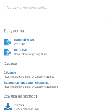
Документы
Полный текст
228.19Kb
BITS XML
Book Interchange Tag Suite
Ссылки
Сборник
https://interactive-plus.ru/ru/action/123/info
Выходные сведения сборника
https://interactive-plus.ru/ru/action/123/imprint
Ссылка на экспорт
BibTeX
LaTeX / BibTeX (.bib)