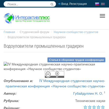
Вход
Регистрация
inc
ра
Главная
Студенческий форум
Научное сообщество студентов
Водоуловители промышленных градирен
Водоуловители промышленных градирен
Статья в сборнике трудов конференции
Опубликовано в:
IV Международная студенческая научно-
практическая конференция «Научное сообщество студентов»
1
Автор:
Губайдуллин Н. О.
Рубрика:
Технические науки
Рейтинг: