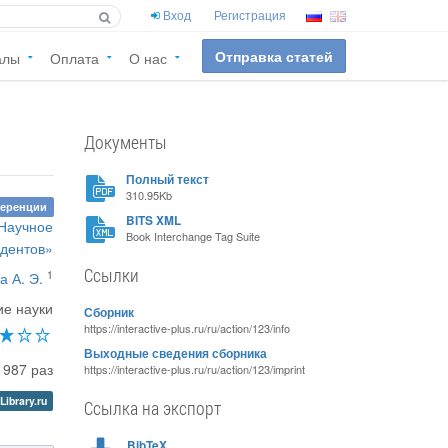
Вход
Регистрация
Отправка статей
алы
Оплата
О нас
Документы
Полный текст
310.95Kb
ференции
BITS XML
«Научное
Book Interchange Tag Suite
удентов»
Ссылки
1
а А. Э.
ие науки
Сборник
https://interactive-plus.ru/ru/action/123/info
Выходные сведения сборника
1987 раз
https://interactive-plus.ru/ru/action/123/imprint
Library.ru
Ссылка на экспорт
BibTeX