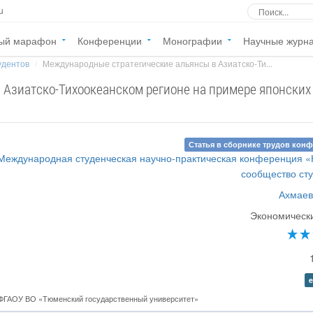
u
ый марафон
Конференции
Монографии
Научные журн
удентов
Международные стратегические альянсы в Азиатско-Ти...
 Азиатско-Тихоокеанском регионе на примере японских
Статья в сборнике трудов кон
 Международная студенческая научно-практическая конференция 
сообщество ст
Ахмаев
Экономическ
e
 ФГАОУ ВО «Тюменский государственный университет»