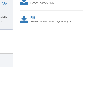
APA
LaTeX / BibTeX (.bib)
сары,
RIS
15. –
Research Information Systems (.ris)