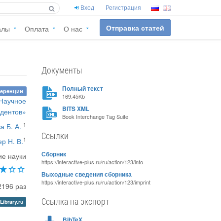
Вход
Регистрация
Отправка статей
алы
Оплата
О нас
Документы
Полный текст
ференции
169.45Kb
«Научное
BITS XML
удентов»
Book Interchange Tag Suite
1
а Б. А.
Ссылки
1
р Н. В.
Сборник
ие науки
https://interactive-plus.ru/ru/action/123/info
Выходные сведения сборника
https://interactive-plus.ru/ru/action/123/imprint
2196 раз
Ссылка на экспорт
Library.ru
BibTeX