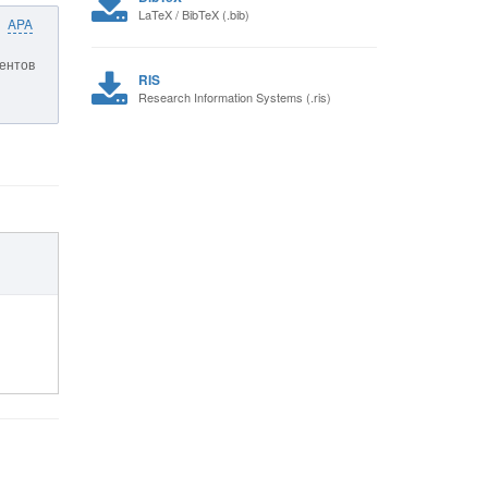
LaTeX / BibTeX (.bib)
APA
дентов
RIS
Research Information Systems (.ris)