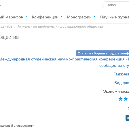
u
ый марафон
Конференции
Монографии
Научные журн
удентов
Актуальные проблемы информационного общества
бщества
Статья в сборнике трудов кон
 Международная студенческая научно-практическая конференция 
сообщество ст
Гаджиев
Видерке
Экономическ
e
ральный университет»