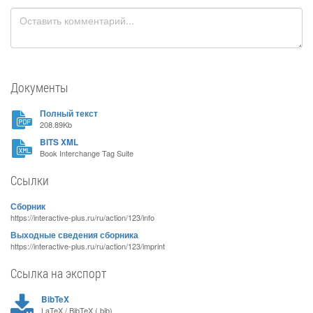
Документы
Полный текст
208.89Kb
BITS XML
Book Interchange Tag Suite
Ссылки
Сборник
https://interactive-plus.ru/ru/action/123/info
Выходные сведения сборника
https://interactive-plus.ru/ru/action/123/imprint
Ссылка на экспорт
BibTeX
LaTeX / BibTeX (.bib)