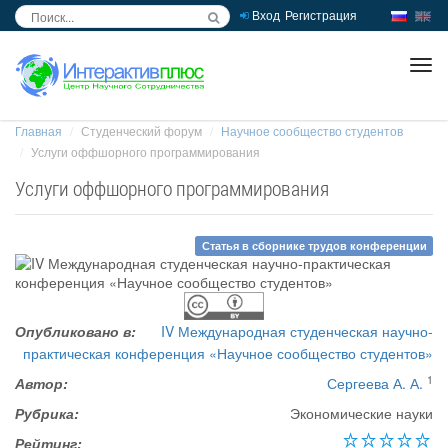
Вход
Регистрация
inc
ра
Главная
Студенческий форум
Научное сообщество студентов
Услуги оффшорного программирования
Услуги оффшорного программирования
Статья в сборнике трудов конференции
Опубликовано в:
IV Международная студенческая научно-
практическая конференция «Научное сообщество студентов»
1
Автор:
Сергеева А. А.
Рубрика:
Экономические науки
Рейтинг: