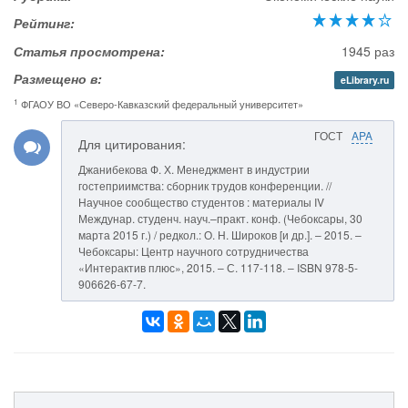
Рейтинг:
Статья просмотрена:
1945 раз
Размещено в:
eLibrary.ru
1
ФГАОУ ВО «Северо-Кавказский федеральный университет»
ГОСТ
APA
Для цитирования:
Джанибекова Ф. Х. Менеджмент в индустрии
гостеприимства: сборник трудов конференции. //
Научное сообщество студентов : материалы IV
Междунар. студенч. науч.–практ. конф. (Чебоксары, 30
марта 2015 г.) / редкол.: О. Н. Широков [и др.]. – 2015. –
Чебоксары: Центр научного сотрудничества
«Интерактив плюс», 2015. – С. 117-118. – ISBN 978-5-
906626-67-7.