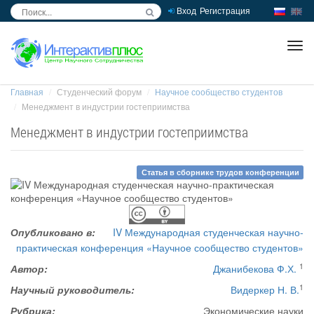
Вход
Регистрация
inc
ра
Главная
Студенческий форум
Научное сообщество студентов
Менеджмент в индустрии гостеприимства
Менеджмент в индустрии гостеприимства
Статья в сборнике трудов конференции
Опубликовано в:
IV Международная студенческая научно-
практическая конференция «Научное сообщество студентов»
1
Автор:
Джанибекова Ф.Х.
1
Научный руководитель:
Видеркер Н. В.
Рубрика:
Экономические науки