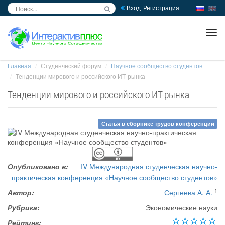
Вход
Регистрация
inc
ра
Главная
Студенческий форум
Научное сообщество студентов
Тенденции мирового и российского ИТ-рынка
Тенденции мирового и российского ИТ-рынка
Статья в сборнике трудов конференции
Опубликовано в:
IV Международная студенческая научно-
практическая конференция «Научное сообщество студентов»
1
Автор:
Сергеева А. А.
Рубрика:
Экономические науки
Рейтинг: