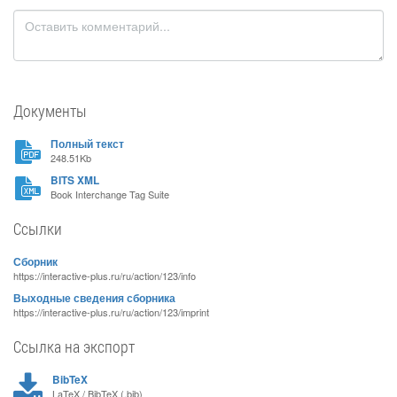
Документы
Полный текст
248.51Kb
BITS XML
Book Interchange Tag Suite
Ссылки
Сборник
https://interactive-plus.ru/ru/action/123/info
Выходные сведения сборника
https://interactive-plus.ru/ru/action/123/imprint
Ссылка на экспорт
BibTeX
LaTeX / BibTeX (.bib)