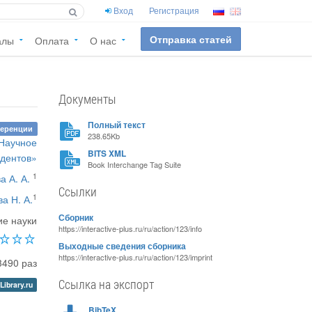
Вход
Регистрация
Отправка статей
алы
Оплата
О нас
Документы
Полный текст
ференции
238.65Kb
«Научное
BITS XML
удентов»
Book Interchange Tag Suite
1
а А. А.
Ссылки
1
а Н. А.
Сборник
ие науки
https://interactive-plus.ru/ru/action/123/info
Выходные сведения сборника
https://interactive-plus.ru/ru/action/123/imprint
3490 раз
Ссылка на экспорт
Library.ru
BibTeX