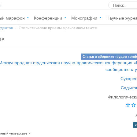
u
ый марафон
Конференции
Монографии
Научные журн
удентов
Стилистические приемы в рекламном тексте
те
Статья в сборнике трудов кон
 Международная студенческая научно-практическая конференция 
сообщество ст
Сухарев
Садыков
Филологическ
e
нный университет»