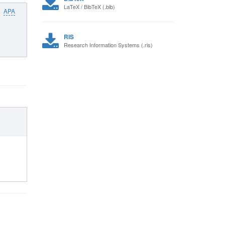
LaTeX / BibTeX (.bib)
APA
RIS
Research Information Systems (.ris)