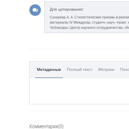
Для цитирования:
Сухарева А. А. Стилистические приемы в реклам
материалы IV Междунар. студенч. науч.–практ. кон
Чебоксары: Центр научного сотрудничества «Инт
Метаданные
Полный текст
Метрики
Похо
Комментарии(0)