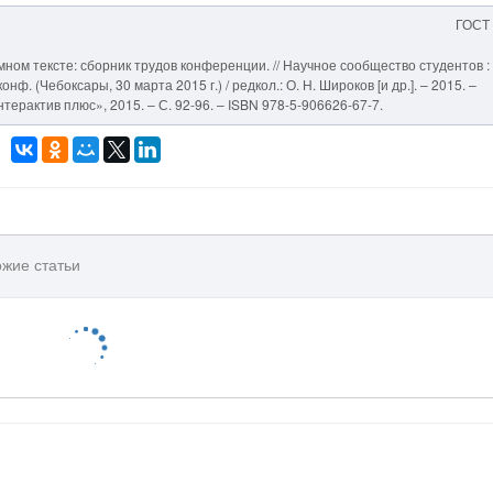
ГОСТ
ном тексте: сборник трудов конференции. // Научное сообщество студентов :
ф. (Чебоксары, 30 марта 2015 г.) / редкол.: О. Н. Широков [и др.]. – 2015. –
ерактив плюс», 2015. – С. 92-96. – ISBN 978-5-906626-67-7.
жие статьи