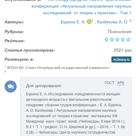
конференция «Актуальные направления научных
исследований: от теории к практике». Том 1
1
2
Авторы:
Бурина Е. А.
,
Казбекова А. О.
Рубрика:
Психология
Рейтинг:
Статья просмотрена:
2521 раз
Размещено в:
eLibrary.ru
1
ФГБОУ ВО «Санкт-Петербургский государственный университет»
2
ГОСТ
APA
Для цитирования:
Бурина Е. А. Исследование осведомленности женщин
детородного возраста о фетальном алкогольном
синдроме: сборник трудов конференции. / Е. А. Бурина,
А. О. Казбекова // Актуальные направления научных
исследований: от теории к практике : материалы VIII
Междунар. науч.–практ. конф. (Чебоксары, 8 мая 2016 г.).
В 2 т. Т. 1 / редкол.: О. Н. Широков [и др.]. – 2016. – Т. 1, №
2 (8). – Чебоксары: Центр научного сотрудничества