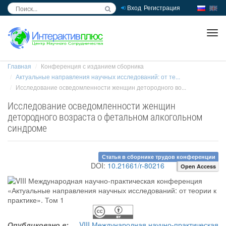
Вход
Регистрация
inc
ра
Главная
Конференция с изданием сборника
Актуальные направления научных исследований: от те...
Исследование осведомленности женщин детородного во...
Исследование осведомленности женщин
детородного возраста о фетальном алкогольном
синдроме
Статья в сборнике трудов конференции
DOI:
10.21661/r-80216
Open Access
Опубликовано в:
VIII Международная научно-практическая