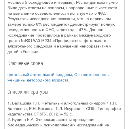
месяцев (последующее интервью). Респонденткам нужно
было дать ответы на вопросы, направленные в частности
на выявление осведомленности испытуемых о ФАС.
Результаты исследования показали, что на первичном
замере только 6% респонденток демонстрируют полную
осведомленность о ФАС, через год – 47%. Данное
исследование проводилось в рамках международного
гранта №R01AA016234 «Профилактика фетального
алкогольного синдрома и нарушений нейроразвития у
детей в России».
Ключевые слова
фетальный алкогольный синдром
,
Осведомленность
,
женщины детородного возраста
.
Список литературы
1. Балашова Т.Н. Фетальный алкогольный синдром / Т.Н.
Балашова, Е.Н. Волкова, Г.Л. Исурина. – СПб.: Типография
издательства СПбГУ, 2012. – 52 с.
2. Бурина Е.А. Этические аспекты проведения
биомедицинских и психологических исследований на