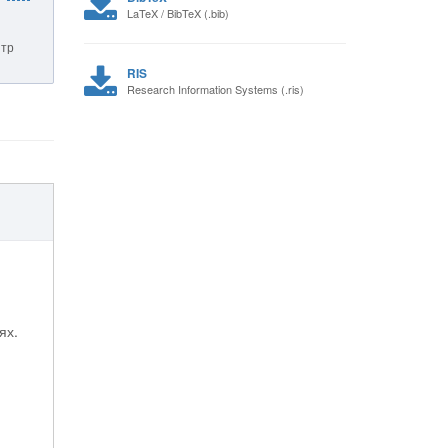
LaTeX / BibTeX (.bib)
нтр
RIS
Research Information Systems (.ris)
ях.