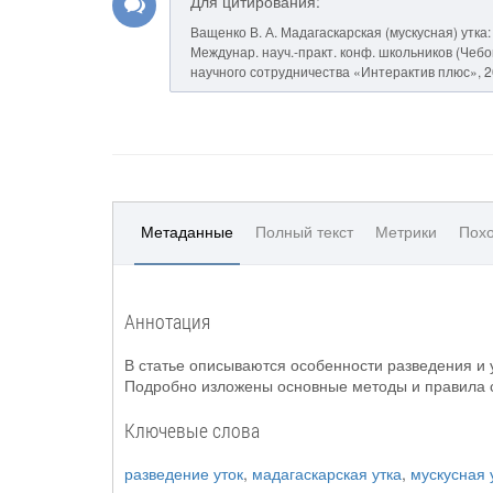
Для цитирования:
Ващенко В. А. Мадагаскарская (мускусная) утка
Междунар. науч.-практ. конф. школьников (Чебокс
научного сотрудничества «Интерактив плюс», 20
Метаданные
Полный текст
Метрики
Похо
Аннотация
В статье описываются особенности разведения и 
Подробно изложены основные методы и правила 
Ключевые слова
разведение уток
,
мадагаскарская утка
,
мускусная 