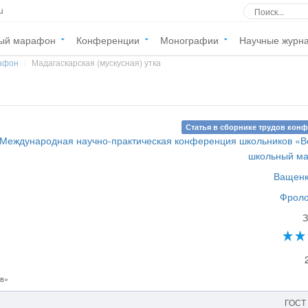
u
ый марафон
Конференции
Монографии
Научные журн
афон
Мадагаскарская (мускусная) утка
Статья в сборнике трудов кон
I Международная научно-практическая конференция школьников «
школьный м
Ващенк
Фроло
ов»
ГОСТ