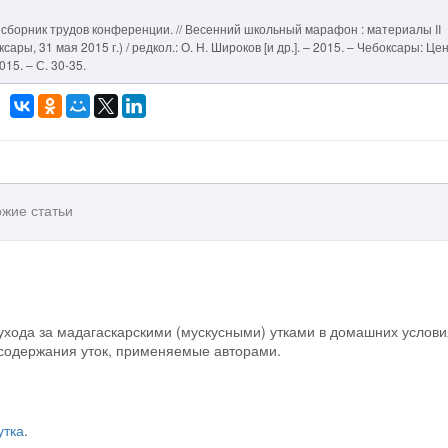
: сборник трудов конференции. // Весенний школьный марафон : материалы II
ары, 31 мая 2015 г.) / редкол.: О. Н. Широков [и др.]. – 2015. – Чебоксары: Це
15. – С. 30-35.
жие статьи
ухода за мадагаскарскими (мускусными) утками в домашних услови
содержания уток, применяемые авторами.
утка
.