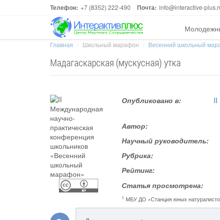
Телефон:
+7 (8352) 222-490
Почта:
info@interactive-plus.r
Молодежн
Главная
Школьный марафон
Весенний школьный мар
Мадагаскарская (мускусная) утка
Опубликовано в:
I
Автор:
Научный руководитель:
Рубрика:
Рейтинг:
Статья просмотрена:
1
МБУ ДО «Станция юных натуралист