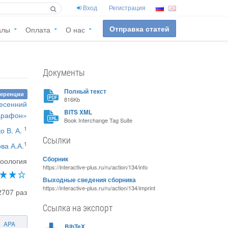
Вход
Регистрация
Отправка статей
алы
Оплата
О нас
Документы
Полный текст
ференции
816Kb
Весенний
BITS XML
арафон»
Book Interchange Tag Suite
1
о В. А.
Ссылки
1
ва А.А.
Сборник
Зоология
https://interactive-plus.ru/ru/action/134/info
Выходные сведения сборника
https://interactive-plus.ru/ru/action/134/imprint
2707 раз
Ссылка на экспорт
APA
BibTeX