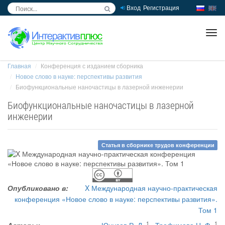
Вход
Регистрация
inc
ра
Главная
Конференция с изданием сборника
Новое слово в науке: перспективы развития
Биофункциональные наночастицы в лазерной инженерии
Биофункциональные наночастицы в лазерной
инженерии
Статья в сборнике трудов конференции
Опубликовано в:
X Международная научно-практическая
конференция «Новое слово в науке: перспективы развития».
Том 1
1
1