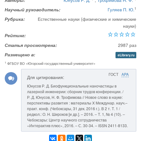
Авторы:
Юнусов Р. Д.
,
Трофимова Н. Ф.
1
Научный руководитель:
Гуляев П. Ю.
Рубрика:
Естественные науки (физические и химические
науки)
Рейтинг:
Статья просмотрена:
2987 раз
Размещено в:
eLibrary.ru
1
ФГБОУ ВО «Югорский государственный университет»
ГОСТ
APA
Для цитирования:
Юнусов Р. Д. Биофункциональные наночастицы в
лазерной инженерии: сборник трудов конференции. /
Р. Д. Юнусов, Н. Ф. Трофимова // Новое слово в науке:
перспективы развития : материалы X Междунар. науч.–
практ. конф. (Чебоксары, 31 дек. 2016 г.). В 2 т. Т. 1 /
редкол.: О. Н. Широков [и др.]. – 2016. – Т. 1, № 4 (10). –
Чебоксары: Центр научного сотрудничества
«Интерактив плюс», 2016. – С. 30-34. – ISSN 2411-8133.