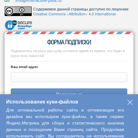
info@interactive-plus.ru
Содержимое данной страницы доступно по лицензии
Creative Commons «Attribution» 4.0 International
ФОРМА ПОДПИСКИ
Подпишитесь на нашу рассылку и станьте одним из первых, кто будет в
курсе всех новостей!
Ваш email адрес
Подписаться
Использование куки-файлов
Для оптимальной работы сайта и оптимизации его
дизайна мы используем куки-файлы, а также сервис
Яндекс.Метрика для сбора и статистического анализа
Copyright © 2013-2026 Центр научного сотрудничества «Интерактив
данных о посещении Вами страниц сайта. Продолжая
плюс»
использовать сайт, Вы соглашаетесь на использование