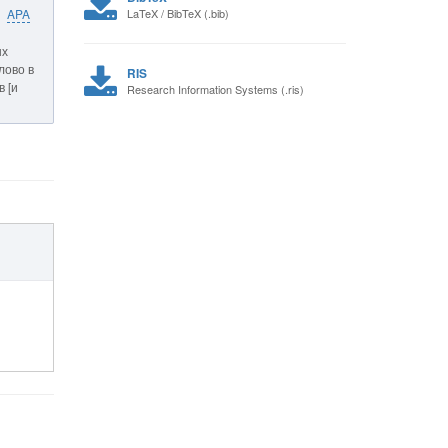
APA
LaTeX / BibTeX (.bib)
ых
лово в
RIS
в [и
Research Information Systems (.ris)