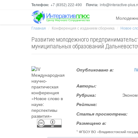
Телефон:
+7 (8352) 222-490
Почта:
info@interactive-plus.r
Молодежн
Главная
Конференция с изданием сборника
Новое сло
Развитие молодежного предпринимательст
муниципальных образований Дальневосточ
Опубликовано в:
I
Авторы:
Рубрика:
Экономи
Рейтинг:
Статья просмотрена:
Размещено в:
1
ФГБОУ ВО «Владивостокский государ