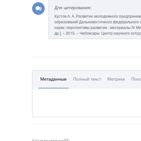
Для цитирования:
Кустов А. А. Развитие молодежного предприни
образований Дальневосточного федерального окру
науке: перспективы развития : материалы IV Межд
др.]. – 2015. – Чебоксары: Центр научного сотр
Метаданные
Полный текст
Метрики
Похо