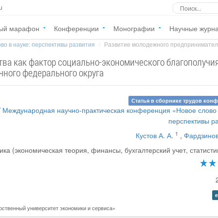
u
ый марафон
Конференции
Монографии
Научные журн
во в науке: перспективы развития
Развитие молодежного предпринимательс
ва как фактор социально-экономического благополучи
ного федерального округа
Статья в сборнике трудов кон
V Международная научно-практическая конференция «Новое слово 
перспективы р
1
Кустов А. А.
,
Фардзинов
ка (экономическая теория, финансы, бухгалтерский учет, статистик
e
ственный университет экономики и сервиса»