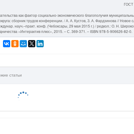
ГОСТ
мательства как фактор социально-экономического благополучия муниципальн
га: сборник трудов конференции. / А. А. Кустов, З. А. Фардзинова // Новое с
унар. науч.–практ. конф. (Чебоксары, 29 мая 2015 г.) / редкол.: О. Н. Широко
удничества «Интерактив плюс», 2015. – С. 369-371. – ISBN 978-5-906626-82-0.
жие статьи