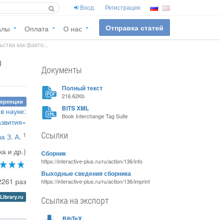
Вход
Регистрация
Отправка статей
алы
Оплата
О нас
тва как факто...
я
Документы
Полный текст
216.62Kb
ференции
BITS XML
в науке:
Book Interchange Tag Suite
азвития»
Ссылки
1
а З. А.
а и др.)
Сборник
https://interactive-plus.ru/ru/action/136/info
Выходные сведения сборника
2261 раз
https://interactive-plus.ru/ru/action/136/imprint
Library.ru
Ссылка на экспорт
BibTeX