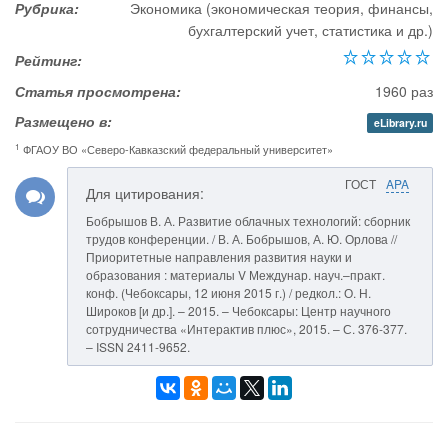
Рубрика:
Экономика (экономическая теория, финансы,
бухгалтерский учет, статистика и др.)
Рейтинг:
Статья просмотрена:
1960 раз
Размещено в:
eLibrary.ru
1
ФГАОУ ВО «Северо-Кавказский федеральный университет»
ГОСТ
APA
Для цитирования:
Бобрышов В. А. Развитие облачных технологий: сборник
трудов конференции. / В. А. Бобрышов, А. Ю. Орлова //
Приоритетные направления развития науки и
образования : материалы V Междунар. науч.–практ.
конф. (Чебоксары, 12 июня 2015 г.) / редкол.: О. Н.
Широков [и др.]. – 2015. – Чебоксары: Центр научного
сотрудничества «Интерактив плюс», 2015. – С. 376-377.
– ISSN 2411-9652.