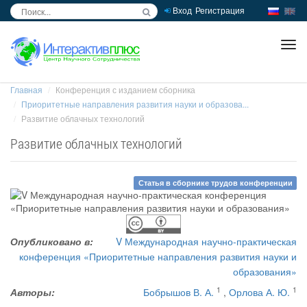
Вход
Регистрация
inc
ра
Главная
Конференция с изданием сборника
Приоритетные направления развития науки и образова...
Развитие облачных технологий
Развитие облачных технологий
Статья в сборнике трудов конференции
Опубликовано в:
V Международная научно-практическая
конференция «Приоритетные направления развития науки и
образования»
1
1
Авторы:
Бобрышов В. А.
,
Орлова А. Ю.