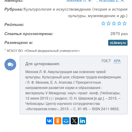
Авторы:
Михнюк Л. Ф.
,
Агапова Е. А.
Рубрика:
Культурология и искусствоведение (теория и история
культуры, музееведение и др.)
Рейтинг:
Статья просмотрена:
2870 раз
Размещено в:
eLibrary.ru
1
ФГАОУ ВО «Южный федеральный университет»
ГОСТ
APA
Для цитирования:
Михнюк Л. Ф. Аккультурация как освоение чужой
культуры. Культурный шок: сборник трудов конференции.
/ Л. Ф. Михнюк, Е. А. Агапова // Приоритетные
направления развития науки и образования :
материалы V Междунар. науч.–практ. конф. (Чебоксары,
12 июня 2015 г.) / редкол.: О. Н. Широков [и др.]. – 2015. –
Чебоксары: Центр научного сотрудничества
«Интерактив плюс», 2015. – С. 91-95. – ISSN 2411-9652.