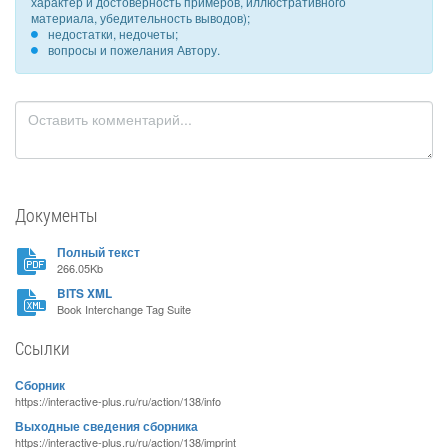
характер и достоверность примеров, иллюстративного
материала, убедительность выводов);
недостатки, недочеты;
вопросы и пожелания Автору.
Документы
Полный текст
266.05Kb
BITS XML
Book Interchange Tag Suite
Ссылки
Сборник
https://interactive-plus.ru/ru/action/138/info
Выходные сведения сборника
https://interactive-plus.ru/ru/action/138/imprint