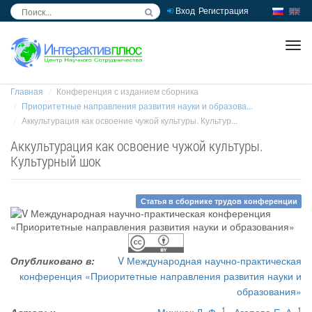
Вход
Регистрация
inc
ра
Главная
Конференция с изданием сборника
Приоритетные направления развития науки и образова...
Аккультурация как освоение чужой культуры. Культур...
Аккультурация как освоение чужой культуры.
Культурный шок
Статья в сборнике трудов конференции
Опубликовано в:
V Международная научно-практическая
конференция «Приоритетные направления развития науки и
образования»
1
1