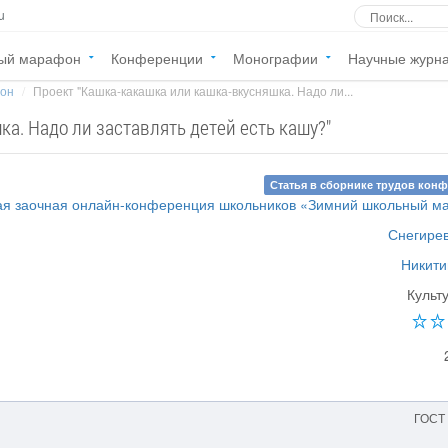
u
ый марафон
Конференции
Монографии
Научные журн
фон
Проект "Кашка-какашка или кашка-вкусняшка. Надо ли...
а. Надо ли заставлять детей есть кашу?"
Статья в сборнике трудов кон
я заочная онлайн-конференция школьников «Зимний школьный м
Снегирев
Никити
Культ
ГОСТ