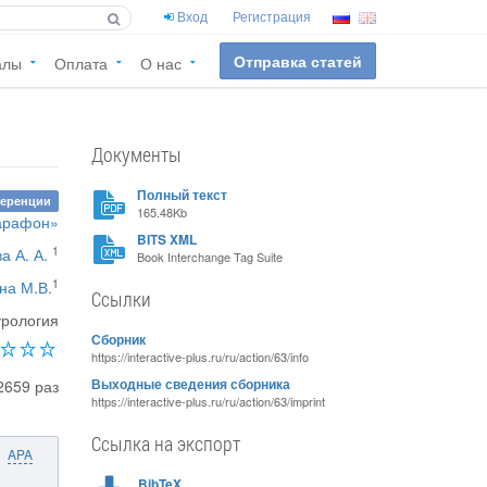
Вход
Регистрация
Отправка статей
алы
Оплата
О нас
Документы
Полный текст
ференции
165.48Kb
арафон»
BITS XML
1
а А. А.
Book Interchange Tag Suite
1
на М.В.
Ссылки
урология
Сборник
https://interactive-plus.ru/ru/action/63/info
2659 раз
Выходные сведения сборника
https://interactive-plus.ru/ru/action/63/imprint
Ссылка на экспорт
APA
BibTeX