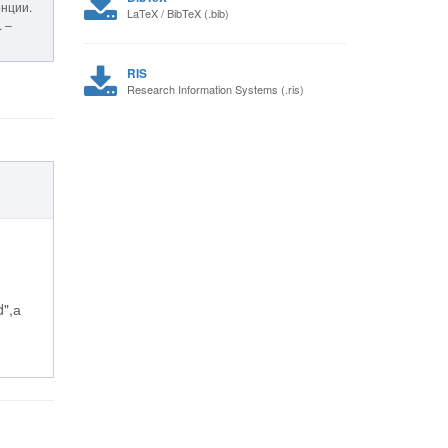
енции.
LaTeX / BibTeX (.bib)
 –
RIS
Research Information Systems (.ris)
d",а