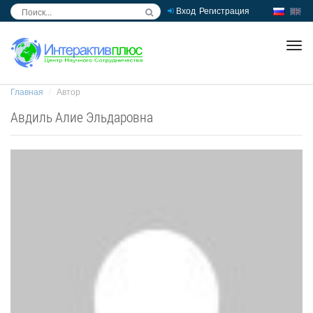
Вход
Регистрация
inc
ра
Главная
Автор
Авдиль Алие Эльдаровна