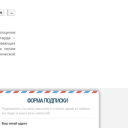
ие
...
ооценки
гарда –
живающих
ем типам
ической
ФОРМА ПОДПИСКИ
Подпишитесь на нашу рассылку и станьте одним из первых,
кто будет в курсе всех новостей!
Ваш email адрес