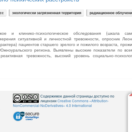
сс
экологически загрязненная территория
радиационное облучен
кое и клинико-психологическое обследования (шкала сам
мерения ситуативной и личностной тревожности, опросник Леон
актера) пациентов старшего зрелого и пожилого возраста, про
 Южноуральского региона. Выявлены высокие показатели по вс
реактивная тревожность, высокий уровень социально-психолог
Содержимое данной страницы доступно по
лицензии
Creative Commons «Attribution-
NonCommercial-NoDerivatives» 4.0 International
5