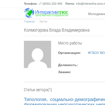
Телефон:
+7 (8352) 222-490
Почта:
info@interactive-plus.r
Молодежн
Главная
Автор
Колмогорова Влада Владимировна
Место работы
Организация:
ФГБОУ ВО 
Должность:
Звание:
Статьи автора(1)
Типология, социально-демографичес
формировании непсихотических нерв