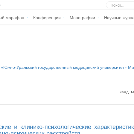
u
ый марафон
Конференции
Монографии
Научные журн
«Южно-Уральский государственный медицинский университет» Ми
канд. м
кие и клинико-психологические характеристи
но-психических расстройств