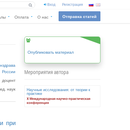
Вход
Регистрация
Отправка статей
алы
Оплата
О нас
Опубликовать материал
нздрава
России
Мероприятия автора
доцент
ед. наук
Научные исследования: от теории к
практике
X Международная научно-практическая
конференция
ки при