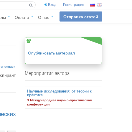
Вход
Регистрация
Отправка статей
алы
Оплата
О нас
Опубликовать материал
евченко»
Мероприятия автора
аспирант
Научные исследования: от теории к
практике
X Международная научно-практическая
конференция
еских