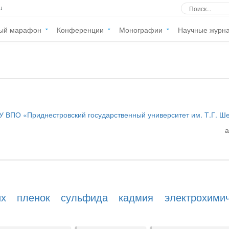
u
ый марафон
Конференции
Монографии
Научные журн
У ВПО «Приднестровский государственный университет им. Т.Г. Ш
их пленок сульфида кадмия электрохимич