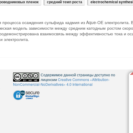
роводниковых пленок
средний темп роста
electrochemical synthes
я процесса осаждения сульфида кадмия из Aque-ОЕ электролита. 
ческая модель зависимости между средним катодным ростом скор
продемонстрирована взаимосвязь между эффективностью тока и о
и электролита.
Содержимое данной страницы доступно по
лицензии
Creative Commons «Attribution-
NonCommercial-NoDerivatives» 4.0 International
5