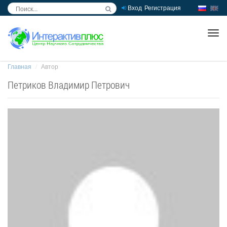
Вход
Регистрация
inc
ра
Главная
Автор
Петриков Владимир Петрович