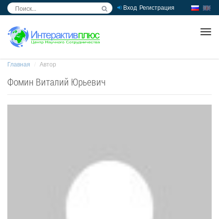
Вход
Регистрация
inc
ра
Главная
Автор
Фомин Виталий Юрьевич