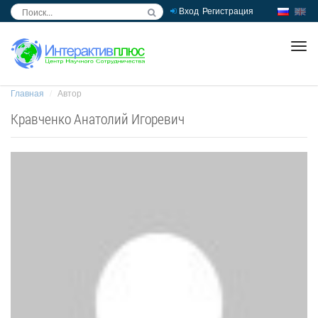
Вход
Регистрация
inc
ра
Главная
Автор
Кравченко Анатолий Игоревич