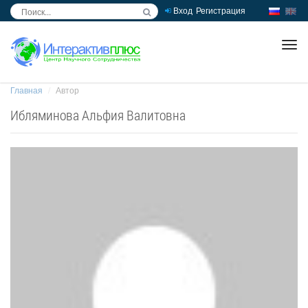
Вход
Регистрация
inc
ра
Главная
Автор
Ибляминова Альфия Валитовна