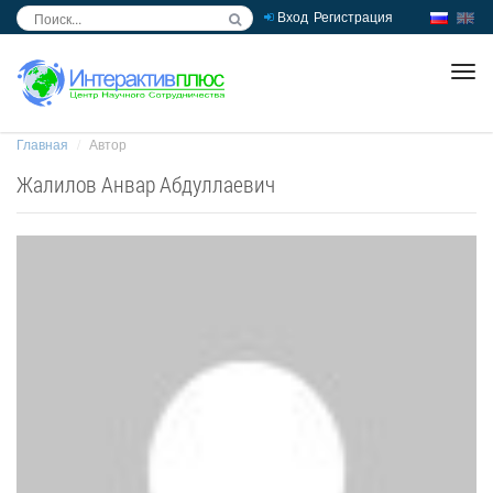
Вход
Регистрация
inc
ра
Главная
Автор
Жалилов Анвар Абдуллаевич