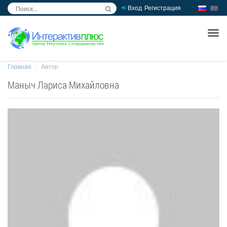
Вход
Регистрация
inc
ра
Главная
Автор
Маныч Лариса Михайловна