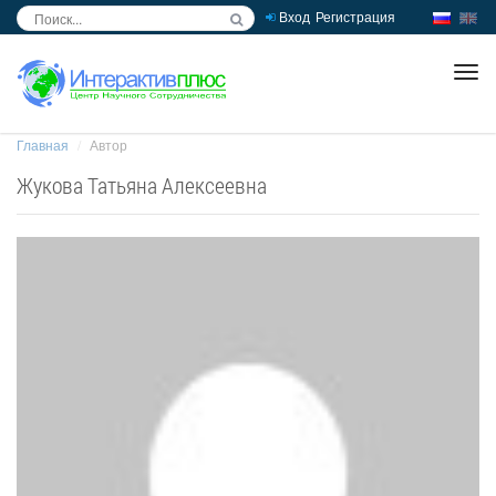
Вход
Регистрация
inc
ра
Главная
Автор
Жукова Татьяна Алексеевна