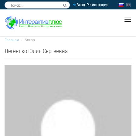
Вход
Регистрация
inc
ра
Главная
Автор
Легенько Юлия Сергеевна