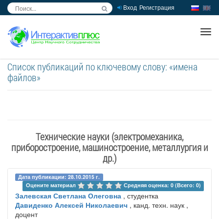
Вход
Регистрация
inc
ра
Список публикаций по ключевому слову: «имена
файлов»
Технические науки (электромеханика,
приборостроение, машиностроение, металлургия и
др.)
Дата публикации: 28.10.2015 г.
Оцените материал 
Средняя оценка: 0 (Всего: 0)
Залевская Светлана Олеговна
, студентка
Давиденко Алексей Николаевич
, канд. техн. наук ,
доцент