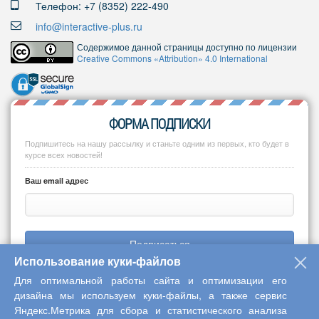
Телефон: +7 (8352) 222-490
info@interactive-plus.ru
Содержимое данной страницы доступно по лицензии
Creative Commons «Attribution» 4.0 International
ФОРМА ПОДПИСКИ
Подпишитесь на нашу рассылку и станьте одним из первых, кто будет в
курсе всех новостей!
Ваш email адрес
Подписаться
Использование куки-файлов
Для оптимальной работы сайта и оптимизации его
дизайна мы используем куки-файлы, а также сервис
Яндекс.Метрика для сбора и статистического анализа
Copyright © 2013-2026 Центр научного сотрудничества «Интерактив