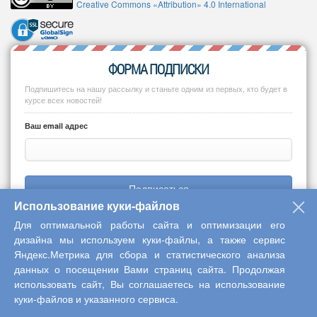
Creative Commons «Attribution» 4.0 International
ФОРМА ПОДПИСКИ
Подпишитесь на нашу рассылку и станьте одним из первых, кто будет в
курсе всех новостей!
Ваш email адрес
Подписаться
Использование куки-файлов
Для оптимальной работы сайта и оптимизации его
дизайна мы используем куки-файлы, а также сервис
Яндекс.Метрика для сбора и статистического анализа
Copyright © 2013-2026 Центр научного сотрудничества «Интерактив
данных о посещении Вами страниц сайта. Продолжая
плюс»
использовать сайт, Вы соглашаетесь на использование
куки-файлов и указанного сервиса.
Наверх